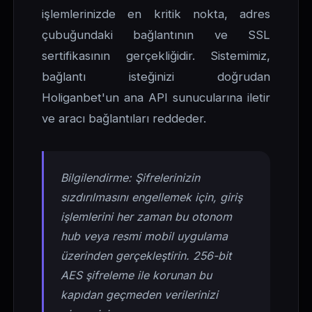
işlemlerinizde en kritik nokta, adres
çubuğundaki bağlantının ve SSL
sertifikasının gerçekliğidir. Sistemimiz,
bağlantı isteğinizi doğrudan
Holiganbet'un ana API sunucularına iletir
ve aracı bağlantıları reddeder.
Bilgilendirme: Şifrelerinizin
sızdırılmasını engellemek için, giriş
işlemlerini her zaman bu otonom
hub veya resmi mobil uygulama
üzerinden gerçekleştirin. 256-bit
AES şifreleme ile korunan bu
kapıdan geçmeden verilerinizi