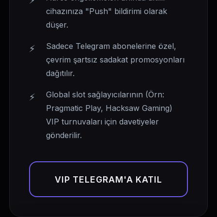
cihazınıza "Push" bildirimi olarak
düşer.
Sadece Telegram abonelerine özel,
çevrim şartsız sadakat promosyonları
dağıtılır.
Global slot sağlayıcılarının (Örn:
Pragmatic Play, Hacksaw Gaming)
VIP turnuvaları için davetiyeler
gönderilir.
VIP TELEGRAM'A KATIL