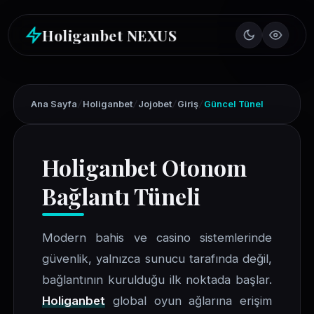
Holiganbet NEXUS
/
/
/
/
Ana Sayfa
Holiganbet
Jojobet
Giriş
Güncel Tünel
Holiganbet Otonom
Bağlantı Tüneli
Modern bahis ve casino sistemlerinde
güvenlik, yalnızca sunucu tarafında değil,
bağlantının kurulduğu ilk noktada başlar.
Holiganbet
global oyun ağlarına erişim