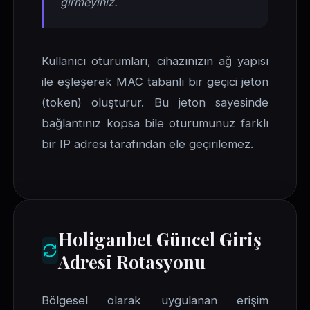
girmeyiniz.
Kullanıcı oturumları, cihazınızın ağ yapısı
ile eşleşerek MAC tabanlı bir geçici jeton
(token) oluşturur. Bu jeton sayesinde
bağlantınız kopsa bile oturumunuz farklı
bir IP adresi tarafından ele geçirilemez.
Holiganbet Güncel Giriş
Adresi Rotasyonu
Bölgesel olarak uygulanan erişim