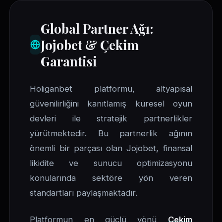
Global Partner Ağı:
Jojobet & Çekim
Garantisi
Holiganbet platformu, altyapısal
güvenilirliğini kanıtlamış küresel oyun
devleri ile stratejik partnerlikler
yürütmektedir. Bu partnerlik ağının
önemli bir parçası olan Jojobet, finansal
likidite ve sunucu optimizasyonu
konularında sektöre yön veren
standartları paylaşmaktadır.
Platformun en güçlü yönü
Çekim