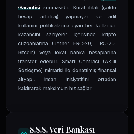
Garantisi
sunmasıdır. Kural ihlali (çoklu
hesap, arbitraj) yapmayan ve adil
kullanım politikalarına uyan her kullanıcı,
kazancını saniyeler içerisinde kripto
cüzdanlarına (Tether ERC-20, TRC-20,
Bitcoin) veya lokal banka hesaplarına
transfer edebilir. Smart Contract (Akıllı
Sözleşme) mimarisi ile donatılmış finansal
altyapı, insan inisiyatifini ortadan
kaldırarak maksimum hız sağlar.
S.S.S. Veri Bankası