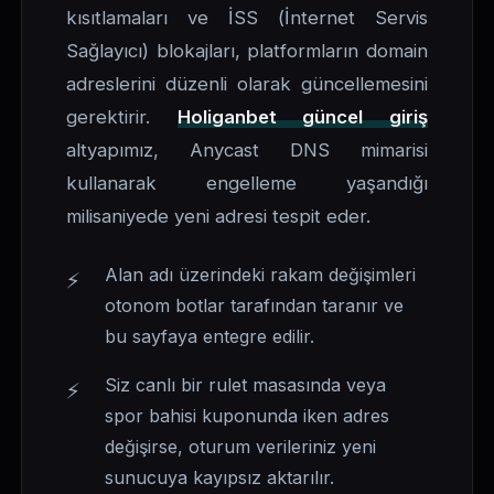
kısıtlamaları ve İSS (İnternet Servis
Sağlayıcı) blokajları, platformların domain
adreslerini düzenli olarak güncellemesini
gerektirir.
Holiganbet güncel giriş
altyapımız, Anycast DNS mimarisi
kullanarak engelleme yaşandığı
milisaniyede yeni adresi tespit eder.
Alan adı üzerindeki rakam değişimleri
otonom botlar tarafından taranır ve
bu sayfaya entegre edilir.
Siz canlı bir rulet masasında veya
spor bahisi kuponunda iken adres
değişirse, oturum verileriniz yeni
sunucuya kayıpsız aktarılır.