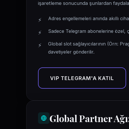
işaretleme sonucunda şunlardan faydalan
Adres engellemeleri anında akıllı ciha
Sadece Telegram abonelerine özel, çe
Global slot sağlayıcılarının (Örn: P
davetiyeler gönderilir.
VIP TELEGRAM'A KATIL
Global Partner Ağı