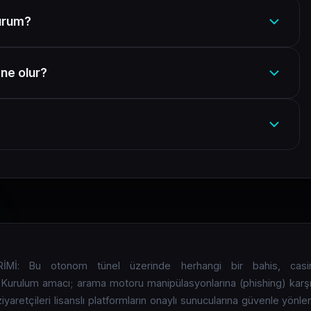
nurum?
tiyle en üstte çıkan bağlantıların büyük bir kısmı
ne olur?
 oltalama (klon) sitelerdir. Orijinal altyapıda daima
lama linki bulunur. En kesin koruma yöntemi, bu
arı yurt dışında güvenli veri merkezlerinde
den erişim sağlamaktır.
 "alan adı"dır. Anycast rotasyonumuz sizi saniyeler
m eden spor bahisleriniz, açık casino oyunlarınız ve
irlikte, dijital güvenliğiniz ve avantajlı fırsatları
ınızda olacaktır.
na katılmanız uzmanlarımız tarafından şiddetle
i en hızlı bu kanal üzerinden webhook apileri ile
İMİ: Bu otonom tünel üzerinde herhangi bir bahis, casi
 Kurulum amacı; arama motoru manipülasyonlarına (phishing) karşı k
yaretçileri lisanslı platformların onaylı sunucularına güvenle yönlen