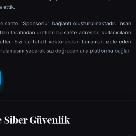
 ettik.
 sahte "Sponsorlu" bağlantı oluşturulmaktadır. İnsan
ları tarafından üretilen bu sahte adresler, kullanıcıların
hedefler. Sizi bu tehdit vektöründen tamamen izole eden
rulamasını yaparak sizi doğrudan ana platforma bağlar.
e Siber Güvenlik