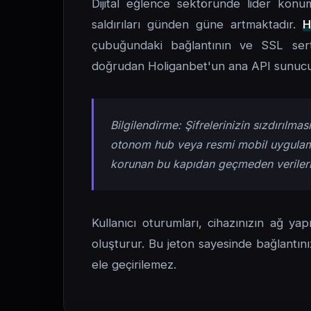
Dijital eğlence sektöründe lider konu
saldırıları günden güne artmaktadır.
H
çubuğundaki bağlantının ve SSL sertifi
doğrudan Holiganbet'un ana API sunucular
Bilgilendirme: Şifrelerinizin sızdırılma
otonom hub veya resmi mobil uygulama 
korunan bu kapıdan geçmeden verilerin
Kullanıcı oturumları, cihazınızın ağ ya
oluşturur. Bu jeton sayesinde bağlantını
ele geçirilemez.