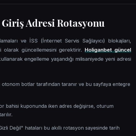
 Giriş Adresi Rotasyonu
amaları ve İSS (İnternet Servis Sağlayıcı) blokajları,
i olarak güncellemesini gerektirir.
Holiganbet güncel
ullanarak engelleme yaşandığı milisaniyede yeni adresi
i otonom botlar tarafından taranır ve bu sayfaya entegre
por bahisi kuponunda iken adres değişirse, oturum
rılır.
li Değil" hataları bu akıllı rotasyon sayesinde tarih