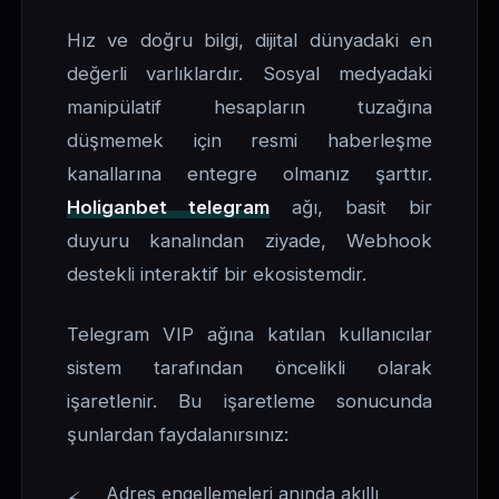
Hız ve doğru bilgi, dijital dünyadaki en
değerli varlıklardır. Sosyal medyadaki
manipülatif hesapların tuzağına
düşmemek için resmi haberleşme
kanallarına entegre olmanız şarttır.
Holiganbet telegram
ağı, basit bir
duyuru kanalından ziyade, Webhook
destekli interaktif bir ekosistemdir.
Telegram VIP ağına katılan kullanıcılar
sistem tarafından öncelikli olarak
işaretlenir. Bu işaretleme sonucunda
şunlardan faydalanırsınız:
Adres engellemeleri anında akıllı