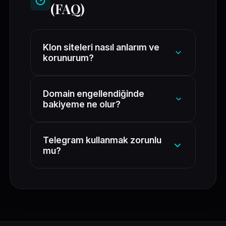
(FAQ)
Klon siteleri nasıl anlarım ve
korunurum?
Arama motorlarında "Sponsorlu"
Domain engellendiğinde
etiketiyle en üstte çıkan
bakiyeme ne olur?
bağlantıların büyük bir kısmı
kullanıcı verilerini çalmayı
Hiçbir şey olmaz. Holiganbet
hedefleyen oltalama (klon)
Telegram kullanmak zorunlu
sunucuları yurt dışında güvenli veri
mu?
sitelerdir. Orijinal altyapıda daima
merkezlerinde barındırılmaktadır.
%100 SSL sertifikası ve lisans
Engellenen sadece "alan adı"dır.
Teknik olarak bir zorunluluk
doğrulama linki bulunur. En kesin
Anycast rotasyonumuz sizi
olmamakla birlikte, dijital
koruma yöntemi, bu sayfa gibi
saniyeler içinde yeni adrese
güvenliğiniz ve avantajlı fırsatları
şifrelenmiş tüneller üzerinden
bağladığında, devam eden spor
kaçırmamanız adına VIP Telegram
erişim sağlamaktır.