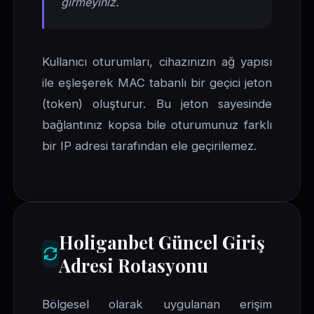
girmeyiniz.
Kullanıcı oturumları, cihazınızın ağ yapısı
ile eşleşerek MAC tabanlı bir geçici jeton
(token) oluşturur. Bu jeton sayesinde
bağlantınız kopsa bile oturumunuz farklı
bir IP adresi tarafından ele geçirilemez.
Holiganbet Güncel Giriş
Adresi Rotasyonu
Bölgesel olarak uygulanan erişim