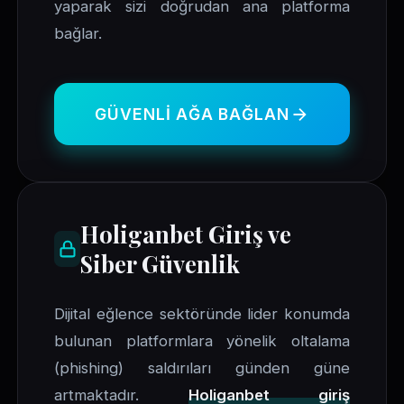
yaparak sizi doğrudan ana platforma
bağlar.
GÜVENLİ AĞA BAĞLAN
Holiganbet Giriş ve
Siber Güvenlik
Dijital eğlence sektöründe lider konumda
bulunan platformlara yönelik oltalama
(phishing) saldırıları günden güne
artmaktadır.
Holiganbet giriş