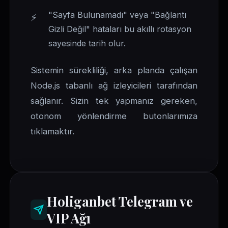
"Sayfa Bulunamadı" veya "Bağlantı
Gizli Değil" hataları bu akıllı rotasyon
sayesinde tarih olur.
Sistemin sürekliliği, arka planda çalışan
Node.js tabanlı ağ izleyicileri tarafından
sağlanır. Sizin tek yapmanız gereken,
otonom yönlendirme butonlarımıza
tıklamaktır.
Holiganbet Telegram ve
VIP Ağı