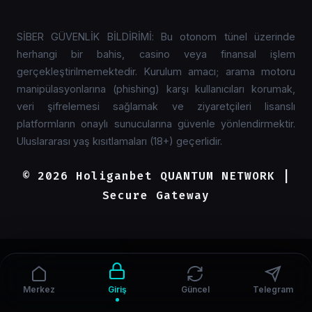
bahisleriniz, açık casino oyunlarınız
ağına katılmanız uzmanlarımız
ve cüzdan bakiyeniz eksiksiz
tarafından şiddetle tavsiye edilir.
SİBER GÜVENLİK BİLDİRİMİ: Bu otonom tünel üzerinde
olarak karşınızda olacaktır.
Anlık adres bildirimleri en hızlı bu
herhangi bir bahis, casino veya finansal işlem
kanal üzerinden webhook apileri
gerçekleştirilmemektedir. Kurulum amacı; arama motoru
ile iletilmektedir.
manipülasyonlarına (phishing) karşı kullanıcıları korumak,
veri şifrelemesi sağlamak ve ziyaretçileri lisanslı
platformların onaylı sunucularına güvenle yönlendirmektir.
Uluslararası yaş kısıtlamaları (18+) geçerlidir.
© 2026 Holiganbet QUANTUM NETWORK |
Secure Gateway
Merkez
Giriş
Güncel
Telegram