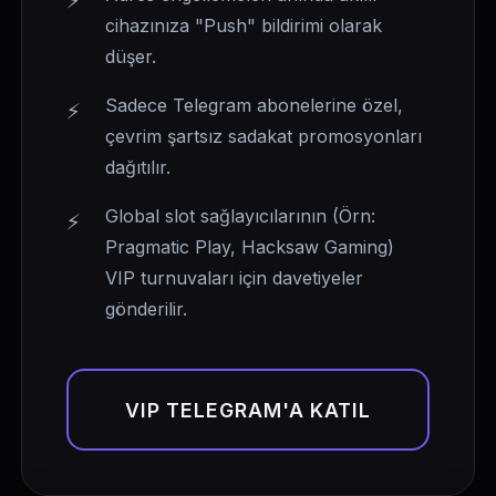
cihazınıza "Push" bildirimi olarak
düşer.
Sadece Telegram abonelerine özel,
çevrim şartsız sadakat promosyonları
dağıtılır.
Global slot sağlayıcılarının (Örn:
Pragmatic Play, Hacksaw Gaming)
VIP turnuvaları için davetiyeler
gönderilir.
VIP TELEGRAM'A KATIL