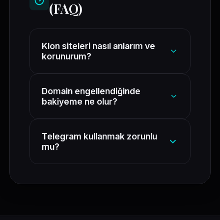
(FAQ)
Klon siteleri nasıl anlarım ve
korunurum?
Arama motorlarında "Sponsorlu"
Domain engellendiğinde
etiketiyle en üstte çıkan
bakiyeme ne olur?
bağlantıların büyük bir kısmı
kullanıcı verilerini çalmayı
Hiçbir şey olmaz. Holiganbet
hedefleyen oltalama (klon)
Telegram kullanmak zorunlu
sunucuları yurt dışında güvenli veri
mu?
sitelerdir. Orijinal altyapıda daima
merkezlerinde barındırılmaktadır.
%100 SSL sertifikası ve lisans
Engellenen sadece "alan adı"dır.
Teknik olarak bir zorunluluk
doğrulama linki bulunur. En kesin
Anycast rotasyonumuz sizi
olmamakla birlikte, dijital
koruma yöntemi, bu sayfa gibi
saniyeler içinde yeni adrese
güvenliğiniz ve avantajlı fırsatları
şifrelenmiş tüneller üzerinden
bağladığında, devam eden spor
kaçırmamanız adına VIP Telegram
erişim sağlamaktır.