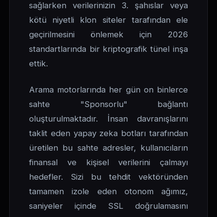
sağlarken verilerinizin 3. şahıslar veya
kötü niyetli klon siteler tarafından ele
geçirilmesini önlemek için 2026
standartlarında bir kriptografik tünel inşa
ettik.
Arama motorlarında her gün on binlerce
sahte "Sponsorlu" bağlantı
oluşturulmaktadır. İnsan davranışlarını
taklit eden yapay zeka botları tarafından
üretilen bu sahte adresler, kullanıcıların
finansal ve kişisel verilerini çalmayı
hedefler. Sizi bu tehdit vektöründen
tamamen izole eden otonom ağımız,
saniyeler içinde SSL doğrulamasını