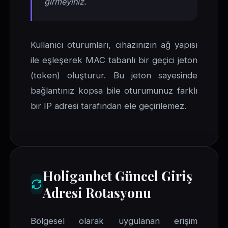
girmeyiniz.
Kullanıcı oturumları, cihazınızın ağ yapısı
ile eşleşerek MAC tabanlı bir geçici jeton
(token) oluşturur. Bu jeton sayesinde
bağlantınız kopsa bile oturumunuz farklı
bir IP adresi tarafından ele geçirilemez.
Holiganbet Güncel Giriş
Adresi Rotasyonu
Bölgesel olarak uygulanan erişim