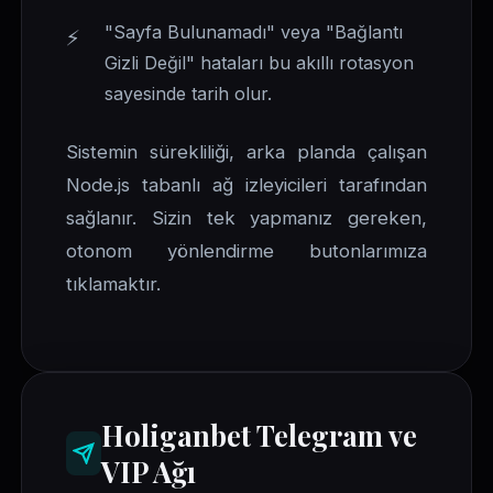
"Sayfa Bulunamadı" veya "Bağlantı
Gizli Değil" hataları bu akıllı rotasyon
sayesinde tarih olur.
Sistemin sürekliliği, arka planda çalışan
Node.js tabanlı ağ izleyicileri tarafından
sağlanır. Sizin tek yapmanız gereken,
otonom yönlendirme butonlarımıza
tıklamaktır.
Holiganbet Telegram ve
VIP Ağı