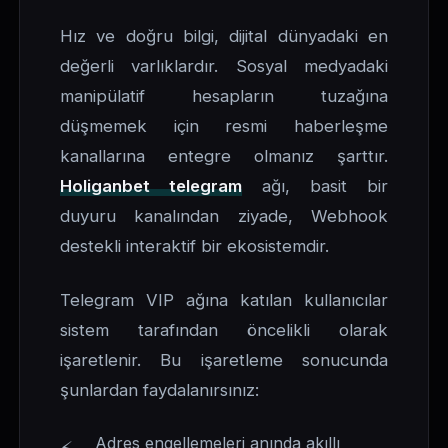
Hız ve doğru bilgi, dijital dünyadaki en
değerli varlıklardır. Sosyal medyadaki
manipülatif hesapların tuzağına
düşmemek için resmi haberleşme
kanallarına entegre olmanız şarttır.
Holiganbet telegram
ağı, basit bir
duyuru kanalından ziyade, Webhook
destekli interaktif bir ekosistemdir.
Telegram VIP ağına katılan kullanıcılar
sistem tarafından öncelikli olarak
işaretlenir. Bu işaretleme sonucunda
şunlardan faydalanırsınız:
Adres engellemeleri anında akıllı