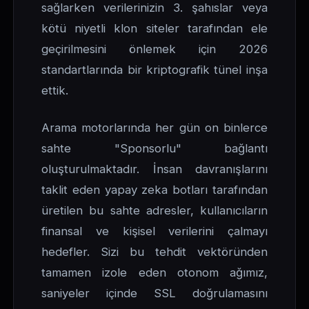
sağlarken verilerinizin 3. şahıslar veya
kötü niyetli klon siteler tarafından ele
geçirilmesini önlemek için 2026
standartlarında bir kriptografik tünel inşa
ettik.
Arama motorlarında her gün on binlerce
sahte "Sponsorlu" bağlantı
oluşturulmaktadır. İnsan davranışlarını
taklit eden yapay zeka botları tarafından
üretilen bu sahte adresler, kullanıcıların
finansal ve kişisel verilerini çalmayı
hedefler. Sizi bu tehdit vektöründen
tamamen izole eden otonom ağımız,
saniyeler içinde SSL doğrulamasını