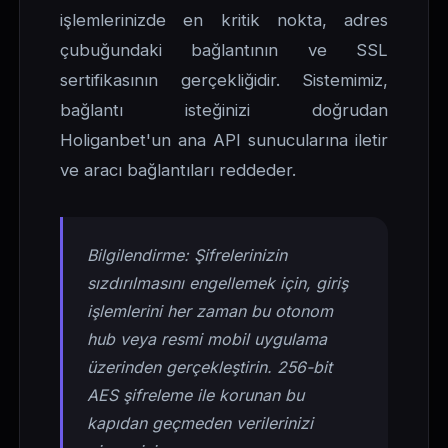
işlemlerinizde en kritik nokta, adres
çubuğundaki bağlantının ve SSL
sertifikasının gerçekliğidir. Sistemimiz,
bağlantı isteğinizi doğrudan
Holiganbet'un ana API sunucularına iletir
ve aracı bağlantıları reddeder.
Bilgilendirme: Şifrelerinizin
sızdırılmasını engellemek için, giriş
işlemlerini her zaman bu otonom
hub veya resmi mobil uygulama
üzerinden gerçekleştirin. 256-bit
AES şifreleme ile korunan bu
kapıdan geçmeden verilerinizi