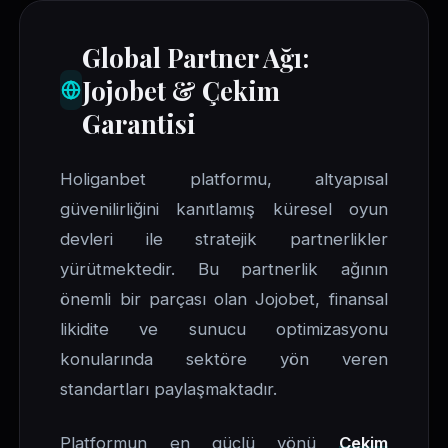
Global Partner Ağı:
Jojobet & Çekim
Garantisi
Holiganbet platformu, altyapısal
güvenilirliğini kanıtlamış küresel oyun
devleri ile stratejik partnerlikler
yürütmektedir. Bu partnerlik ağının
önemli bir parçası olan Jojobet, finansal
likidite ve sunucu optimizasyonu
konularında sektöre yön veren
standartları paylaşmaktadır.
Platformun en güçlü yönü
Çekim