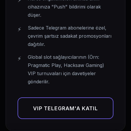
cihazınıza "Push" bildirimi olarak
düşer.
Sadece Telegram abonelerine özel,
çevrim şartsız sadakat promosyonları
dağıtılır.
Global slot sağlayıcılarının (Örn:
Pragmatic Play, Hacksaw Gaming)
VIP turnuvaları için davetiyeler
gönderilir.
VIP TELEGRAM'A KATIL