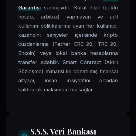
Garantisi
sunmasıdır. Kural ihlali (çoklu
hesap, arbitraj) yapmayan ve adil
kullanım politikalarına uyan her kullanıcı,
kazancını saniyeler içerisinde kripto
cüzdanlarına (Tether ERC-20, TRC-20,
Bitcoin) veya lokal banka hesaplarına
transfer edebilir. Smart Contract (Akıllı
Sözleşme) mimarisi ile donatılmış finansal
altyapı, insan inisiyatifini ortadan
kaldırarak maksimum hız sağlar.
S.S.S. Veri Bankası