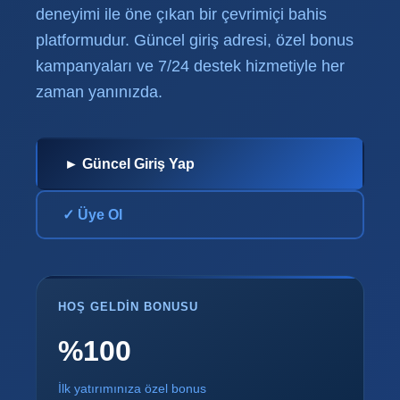
deneyimi ile öne çıkan bir çevrimiçi bahis
platformudur. Güncel giriş adresi, özel bonus
kampanyaları ve 7/24 destek hizmetiyle her
zaman yanınızda.
► Güncel Giriş Yap
✓ Üye Ol
HOŞ GELDIN BONUSU
%100
İlk yatırımınıza özel bonus