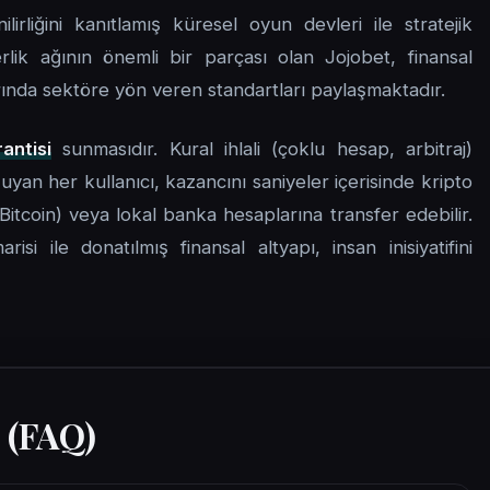
lirliğini kanıtlamış küresel oyun devleri ile stratejik
rlik ağının önemli bir parçası olan Jojobet, finansal
rında sektöre yön veren standartları paylaşmaktadır.
antisi
sunmasıdır. Kural ihlali (çoklu hesap, arbitraj)
uyan her kullanıcı, kazancını saniyeler içerisinde kripto
tcoin) veya lokal banka hesaplarına transfer edebilir.
si ile donatılmış finansal altyapı, insan inisiyatifini
ı (FAQ)