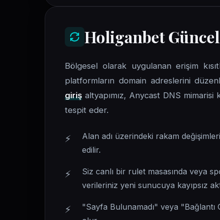
Holiganbet Güncel
Bölgesel olarak uygulanan erişim kısıtl
platformların domain adreslerini düzenl
giriş
altyapımız, Anycast DNS mimarisi k
tespit eder.
Alan adı üzerindeki rakam değişimler
edilir.
Siz canlı bir rulet masasında veya s
verileriniz yeni sunucuya kayıpsız akta
"Sayfa Bulunamadı" veya "Bağlantı Giz