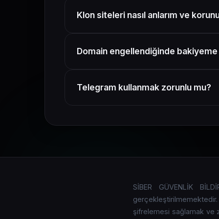
Klon siteleri nasıl anlarım ve koru
Arama motorlarında "Sponsorlu" etike
Domain engellendiğinde bakiyeme 
kullanıcı verilerini çalmayı hedefleyen
%100 SSL sertifikası ve lisans doğru
Hiçbir şey olmaz. Holiganbet sunucul
sayfa gibi şifrelenmiş tüneller üzerin
Telegram kullanmak zorunlu mu?
barındırılmaktadır. Engellenen sadece
içinde yeni adrese bağladığında, deva
Teknik olarak bir zorunluluk olmamakla b
cüzdan bakiyeniz eksiksiz olarak karş
kaçırmamanız adına VIP Telegram ağı
tavsiye edilir. Anlık adres bildirimler
iletilmektedir.
SİBER GÜVENLİK BİLDİR
gerçekleştirilmemektedir.
şifrelemesi sağlamak ve zi