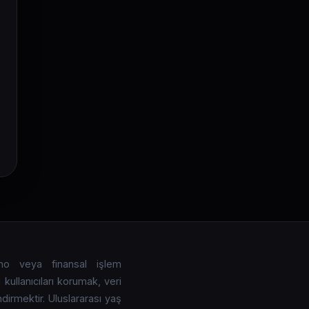
no veya finansal işlem
ullanıcıları korumak, veri
dirmektir. Uluslararası yaş