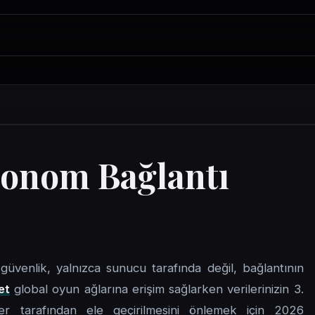
l
tonom Bağlantı
üvenlik, yalnızca sunucu tarafında değil, bağlantının
et
global oyun ağlarına erişim sağlarken verilerinizin 3.
ler tarafından ele geçirilmesini önlemek için 2026