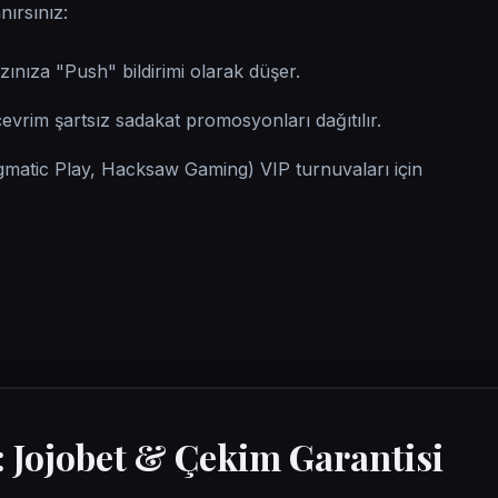
ırsınız:
zınıza "Push" bildirimi olarak düşer.
vrim şartsız sadakat promosyonları dağıtılır.
ragmatic Play, Hacksaw Gaming) VIP turnuvaları için
: Jojobet & Çekim Garantisi