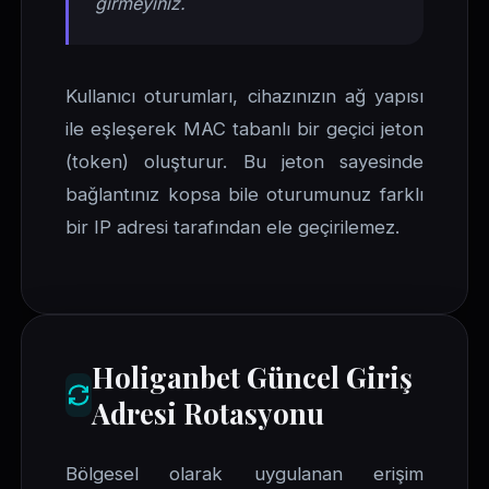
girmeyiniz.
Kullanıcı oturumları, cihazınızın ağ yapısı
ile eşleşerek MAC tabanlı bir geçici jeton
(token) oluşturur. Bu jeton sayesinde
bağlantınız kopsa bile oturumunuz farklı
bir IP adresi tarafından ele geçirilemez.
Holiganbet Güncel Giriş
Adresi Rotasyonu
Bölgesel olarak uygulanan erişim