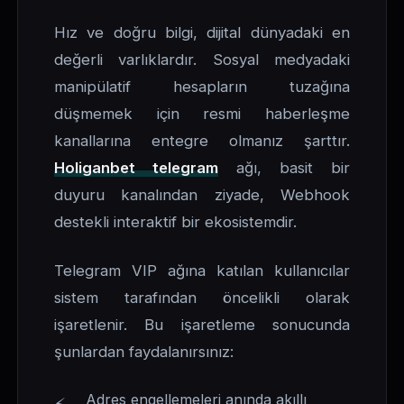
Hız ve doğru bilgi, dijital dünyadaki en
değerli varlıklardır. Sosyal medyadaki
manipülatif hesapların tuzağına
düşmemek için resmi haberleşme
kanallarına entegre olmanız şarttır.
Holiganbet telegram
ağı, basit bir
duyuru kanalından ziyade, Webhook
destekli interaktif bir ekosistemdir.
Telegram VIP ağına katılan kullanıcılar
sistem tarafından öncelikli olarak
işaretlenir. Bu işaretleme sonucunda
şunlardan faydalanırsınız:
Adres engellemeleri anında akıllı