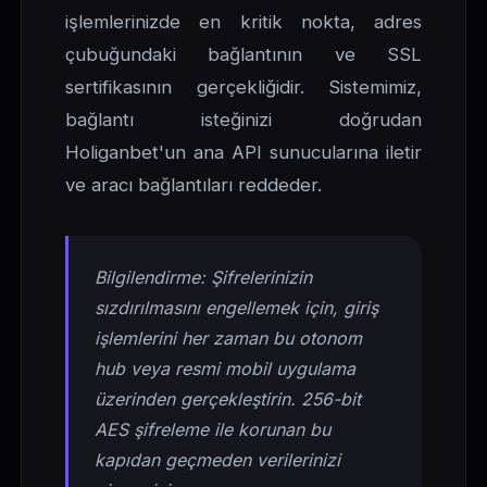
işlemlerinizde en kritik nokta, adres
çubuğundaki bağlantının ve SSL
sertifikasının gerçekliğidir. Sistemimiz,
bağlantı isteğinizi doğrudan
Holiganbet'un ana API sunucularına iletir
ve aracı bağlantıları reddeder.
Bilgilendirme: Şifrelerinizin
sızdırılmasını engellemek için, giriş
işlemlerini her zaman bu otonom
hub veya resmi mobil uygulama
üzerinden gerçekleştirin. 256-bit
AES şifreleme ile korunan bu
kapıdan geçmeden verilerinizi