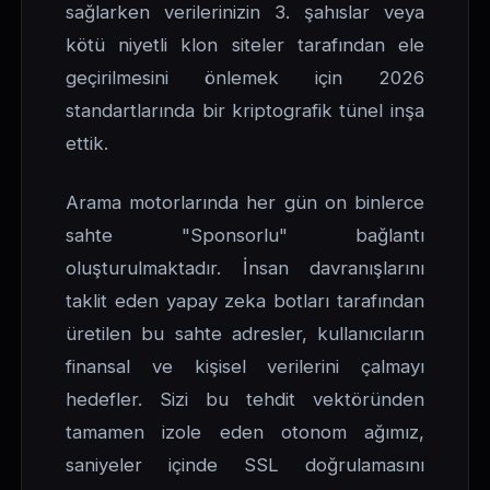
sağlarken verilerinizin 3. şahıslar veya
kötü niyetli klon siteler tarafından ele
geçirilmesini önlemek için 2026
standartlarında bir kriptografik tünel inşa
ettik.
Arama motorlarında her gün on binlerce
sahte "Sponsorlu" bağlantı
oluşturulmaktadır. İnsan davranışlarını
taklit eden yapay zeka botları tarafından
üretilen bu sahte adresler, kullanıcıların
finansal ve kişisel verilerini çalmayı
hedefler. Sizi bu tehdit vektöründen
tamamen izole eden otonom ağımız,
saniyeler içinde SSL doğrulamasını