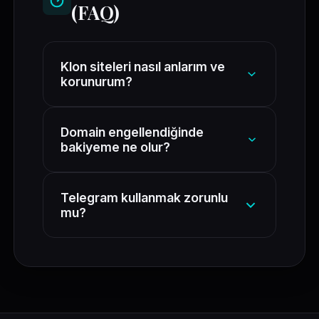
(FAQ)
Klon siteleri nasıl anlarım ve
korunurum?
Arama motorlarında "Sponsorlu"
Domain engellendiğinde
etiketiyle en üstte çıkan
bakiyeme ne olur?
bağlantıların büyük bir kısmı
kullanıcı verilerini çalmayı
Hiçbir şey olmaz. Holiganbet
hedefleyen oltalama (klon)
Telegram kullanmak zorunlu
sunucuları yurt dışında güvenli veri
mu?
sitelerdir. Orijinal altyapıda daima
merkezlerinde barındırılmaktadır.
%100 SSL sertifikası ve lisans
Engellenen sadece "alan adı"dır.
Teknik olarak bir zorunluluk
doğrulama linki bulunur. En kesin
Anycast rotasyonumuz sizi
olmamakla birlikte, dijital
koruma yöntemi, bu sayfa gibi
saniyeler içinde yeni adrese
güvenliğiniz ve avantajlı fırsatları
şifrelenmiş tüneller üzerinden
bağladığında, devam eden spor
kaçırmamanız adına VIP Telegram
erişim sağlamaktır.