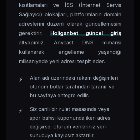
kısıtlamaları ve İSS (İnternet Servis
Sağlayıcı) blokajları, platformların domain
adreslerini düzenli olarak güncellemesini
gerektirir.
Holiganbet güncel giriş
altyapımız, Anycast DNS mimarisi
kullanarak engelleme yaşandığı
milisaniyede yeni adresi tespit eder.
Alan adı üzerindeki rakam değişimleri
otonom botlar tarafından taranır ve
bu sayfaya entegre edilir.
Siz canlı bir rulet masasında veya
spor bahisi kuponunda iken adres
değişirse, oturum verileriniz yeni
sunucuya kayıpsız aktarılır.