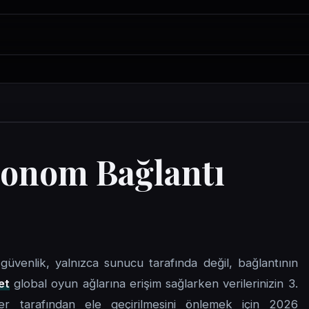
l
tonom Bağlantı
üvenlik, yalnızca sunucu tarafında değil, bağlantının
et
global oyun ağlarına erişim sağlarken verilerinizin 3.
ler tarafından ele geçirilmesini önlemek için 2026