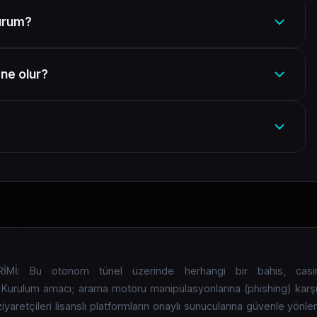
nurum?
tiyle en üstte çıkan bağlantıların büyük bir kısmı
ne olur?
 oltalama (klon) sitelerdir. Orijinal altyapıda daima
lama linki bulunur. En kesin koruma yöntemi, bu
arı yurt dışında güvenli veri merkezlerinde
den erişim sağlamaktır.
 "alan adı"dır. Anycast rotasyonumuz sizi saniyeler
m eden spor bahisleriniz, açık casino oyunlarınız ve
irlikte, dijital güvenliğiniz ve avantajlı fırsatları
ınızda olacaktır.
na katılmanız uzmanlarımız tarafından şiddetle
i en hızlı bu kanal üzerinden webhook apileri ile
İMİ: Bu otonom tünel üzerinde herhangi bir bahis, casi
 Kurulum amacı; arama motoru manipülasyonlarına (phishing) karşı k
yaretçileri lisanslı platformların onaylı sunucularına güvenle yönlen