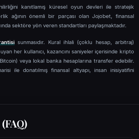
lirliğini kanıtlamış küresel oyun devleri ile stratejik
rlik ağının önemli bir parçası olan Jojobet, finansal
rında sektöre yön veren standartları paylaşmaktadır.
antisi
sunmasıdır. Kural ihlali (çoklu hesap, arbitraj)
uyan her kullanıcı, kazancını saniyeler içerisinde kripto
tcoin) veya lokal banka hesaplarına transfer edebilir.
si ile donatılmış finansal altyapı, insan inisiyatifini
ı (FAQ)