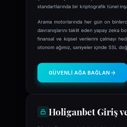
standartlarında bir kriptografik tünel inşa
Arama motorlarında her gün on binlerce
davranışlarını taklit eden yapay zeka bot
finansal ve kişisel verilerini çalmayı 
otonom ağımız, saniyeler içinde SSL doğ
GÜVENLİ AĞA BAĞLAN
Holiganbet Giriş v