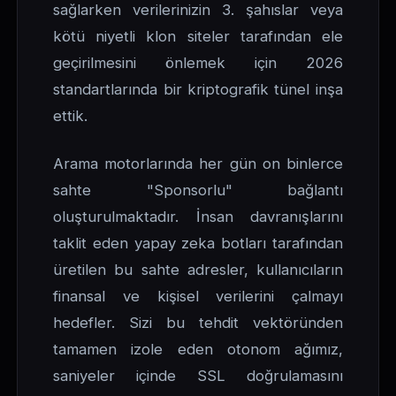
sağlarken verilerinizin 3. şahıslar veya
kötü niyetli klon siteler tarafından ele
geçirilmesini önlemek için 2026
standartlarında bir kriptografik tünel inşa
ettik.
Arama motorlarında her gün on binlerce
sahte "Sponsorlu" bağlantı
oluşturulmaktadır. İnsan davranışlarını
taklit eden yapay zeka botları tarafından
üretilen bu sahte adresler, kullanıcıların
finansal ve kişisel verilerini çalmayı
hedefler. Sizi bu tehdit vektöründen
tamamen izole eden otonom ağımız,
saniyeler içinde SSL doğrulamasını