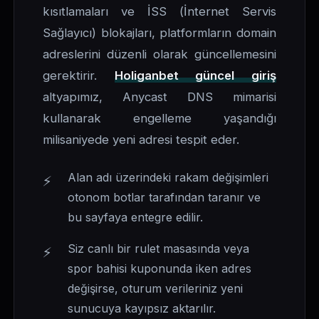
kısıtlamaları ve İSS (İnternet Servis
Sağlayıcı) blokajları, platformların domain
adreslerini düzenli olarak güncellemesini
gerektirir.
Holiganbet güncel giriş
altyapımız, Anycast DNS mimarisi
kullanarak engelleme yaşandığı
milisaniyede yeni adresi tespit eder.
Alan adı üzerindeki rakam değişimleri
otonom botlar tarafından taranır ve
bu sayfaya entegre edilir.
Siz canlı bir rulet masasında veya
spor bahisi kuponunda iken adres
değişirse, oturum verileriniz yeni
sunucuya kayıpsız aktarılır.