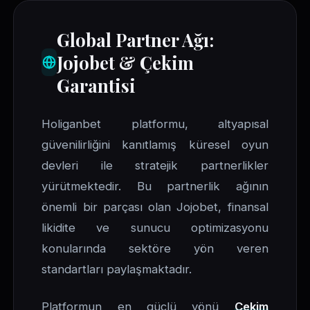
Global Partner Ağı:
Jojobet & Çekim
Garantisi
Holiganbet platformu, altyapısal
güvenilirliğini kanıtlamış küresel oyun
devleri ile stratejik partnerlikler
yürütmektedir. Bu partnerlik ağının
önemli bir parçası olan Jojobet, finansal
likidite ve sunucu optimizasyonu
konularında sektöre yön veren
standartları paylaşmaktadır.
Platformun en güçlü yönü
Çekim