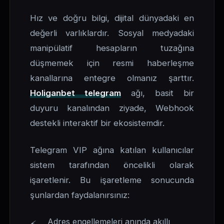
Hız ve doğru bilgi, dijital dünyadaki en
değerli varlıklardır. Sosyal medyadaki
manipülatif hesapların tuzağına
düşmemek için resmi haberleşme
kanallarına entegre olmanız şarttır.
Holiganbet telegram
ağı, basit bir
duyuru kanalından ziyade, Webhook
destekli interaktif bir ekosistemdir.
Telegram VIP ağına katılan kullanıcılar
sistem tarafından öncelikli olarak
işaretlenir. Bu işaretleme sonucunda
şunlardan faydalanırsınız:
Adres engellemeleri anında akıllı