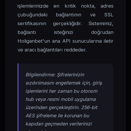
işlemlerinizde en kritik nokta, adres
çubuğundaki bağlantının ve SSL
sertifikasının gerçekliğidir. Sistemimiz,
bağlantı isteğinizi doğrudan
Holiganbet'un ana API sunucularına iletir
ve aracı bağlantıları reddeder.
Bilgilendirme: Şifrelerinizin
sızdırılmasını engellemek için, giriş
işlemlerini her zaman bu otonom
hub veya resmi mobil uygulama
üzerinden gerçekleştirin. 256-bit
AES şifreleme ile korunan bu
kapıdan geçmeden verilerinizi