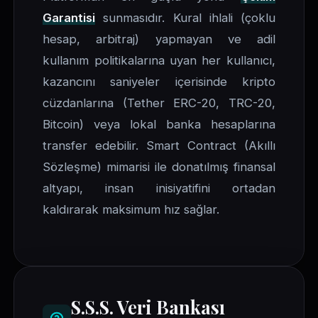
Garantisi
sunmasıdır. Kural ihlali (çoklu
hesap, arbitraj) yapmayan ve adil
kullanım politikalarına uyan her kullanıcı,
kazancını saniyeler içerisinde kripto
cüzdanlarına (Tether ERC-20, TRC-20,
Bitcoin) veya lokal banka hesaplarına
transfer edebilir. Smart Contract (Akıllı
Sözleşme) mimarisi ile donatılmış finansal
altyapı, insan inisiyatifini ortadan
kaldırarak maksimum hız sağlar.
S.S.S. Veri Bankası