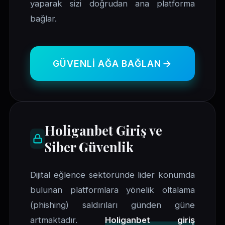
yaparak sizi doğrudan ana platforma
bağlar.
GÜVENLİ AĞA BAĞLAN
Holiganbet Giriş ve
Siber Güvenlik
Dijital eğlence sektöründe lider konumda
bulunan platformlara yönelik oltalama
(phishing) saldırıları günden güne
artmaktadır.
Holiganbet giriş