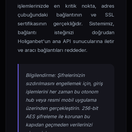
işlemlerinizde en kritik nokta, adres
çubuğundaki bağlantının ve SSL
sertifikasının gerçekliğidir. Sistemimiz,
bağlantı isteğinizi doğrudan
Holiganbet'un ana API sunucularına iletir
ve aracı bağlantıları reddeder.
Bilgilendirme: Şifrelerinizin
sızdırılmasını engellemek için, giriş
işlemlerini her zaman bu otonom
hub veya resmi mobil uygulama
üzerinden gerçekleştirin. 256-bit
AES şifreleme ile korunan bu
kapıdan geçmeden verilerinizi