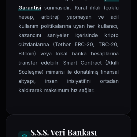
Garantisi
sunmasıdır. Kural ihlali (çoklu
hesap, arbitraj) yapmayan ve adil
kullanım politikalarına uyan her kullanıcı,
kazancını saniyeler içerisinde kripto
cüzdanlarına (Tether ERC-20, TRC-20,
Bitcoin) veya lokal banka hesaplarına
transfer edebilir. Smart Contract (Akıllı
Sözleşme) mimarisi ile donatılmış finansal
altyapı, insan inisiyatifini ortadan
kaldırarak maksimum hız sağlar.
S.S.S. Veri Bankası