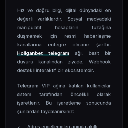
Hız ve doğru bilgi, dijital dünyadaki en
değerli varlıklardır. Sosyal medyadaki
manipülatif hesapların tuzağına
düşmemek için resmi haberleşme
kanallarına entegre olmanız şarttır.
Holiganbet telegram
ağı, basit bir
duyuru kanalından ziyade, Webhook
destekli interaktif bir ekosistemdir.
Telegram VIP ağına katılan kullanıcılar
sistem tarafından öncelikli olarak
işaretlenir. Bu işaretleme sonucunda
şunlardan faydalanırsınız:
Adres engellemeleri anında akıllı