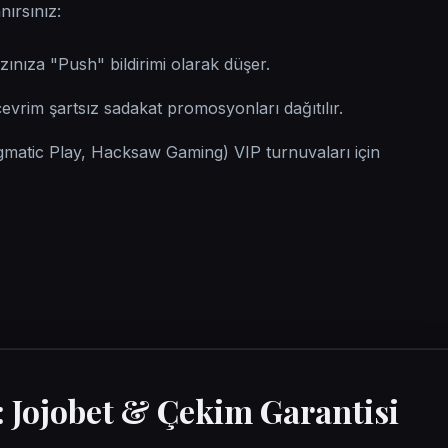
ırsınız:
zınıza "Push" bildirimi olarak düşer.
vrim şartsız sadakat promosyonları dağıtılır.
ragmatic Play, Hacksaw Gaming) VIP turnuvaları için
: Jojobet & Çekim Garantisi