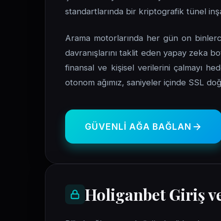
standartlarında bir kriptografik tünel inşa
Arama motorlarında her gün on binlerce
davranışlarını taklit eden yapay zeka bot
finansal ve kişisel verilerini çalmayı 
otonom ağımız, saniyeler içinde SSL doğ
GÜVENLİ AĞA BAĞLAN
Holiganbet Giriş v