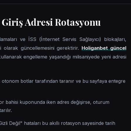
 Giriş Adresi Rotasyonu
amaları ve İSS (İnternet Servis Sağlayıcı) blokajları,
i olarak güncellemesini gerektirir.
Holiganbet güncel
ullanarak engelleme yaşandığı milisaniyede yeni adresi
i otonom botlar tarafından taranır ve bu sayfaya entegre
por bahisi kuponunda iken adres değişirse, oturum
rılır.
li Değil" hataları bu akıllı rotasyon sayesinde tarih