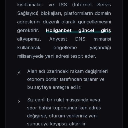
kısıtlamaları ve İSS (İnternet Servis
Sağlayıcı) blokajları, platformların domain
adreslerini düzenli olarak güncellemesini
gerektirir.
Holiganbet güncel giriş
altyapımız, Anycast DNS mimarisi
kullanarak engelleme yaşandığı
milisaniyede yeni adresi tespit eder.
Alan adı üzerindeki rakam değişimleri
otonom botlar tarafından taranır ve
bu sayfaya entegre edilir.
Siz canlı bir rulet masasında veya
spor bahisi kuponunda iken adres
değişirse, oturum verileriniz yeni
sunucuya kayıpsız aktarılır.