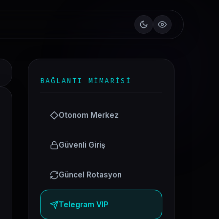
BAĞLANTI MIMARISI
Otonom Merkez
Güvenli Giriş
Güncel Rotasyon
Telegram VIP