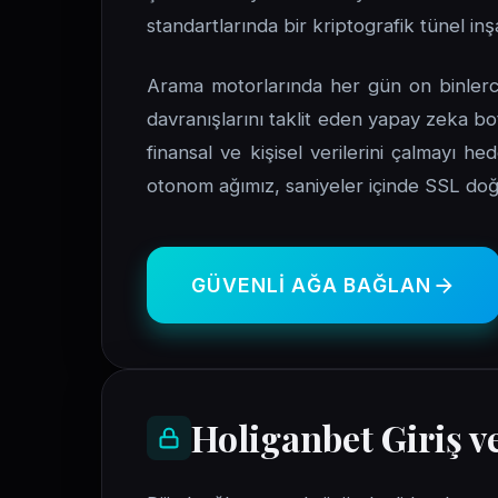
standartlarında bir kriptografik tünel inşa
Arama motorlarında her gün on binlerce
davranışlarını taklit eden yapay zeka bot
finansal ve kişisel verilerini çalmayı 
otonom ağımız, saniyeler içinde SSL doğ
GÜVENLİ AĞA BAĞLAN
Holiganbet Giriş v