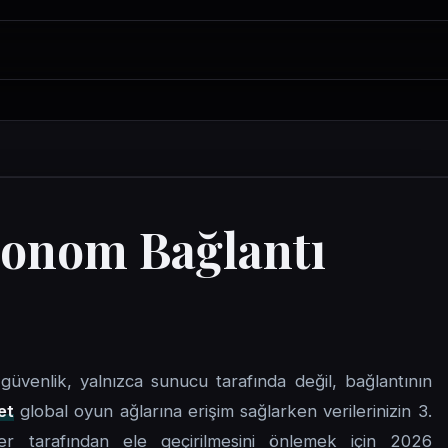
l
tonom Bağlantı
üvenlik, yalnızca sunucu tarafında değil, bağlantının
et
global oyun ağlarına erişim sağlarken verilerinizin 3.
ler tarafından ele geçirilmesini önlemek için 2026