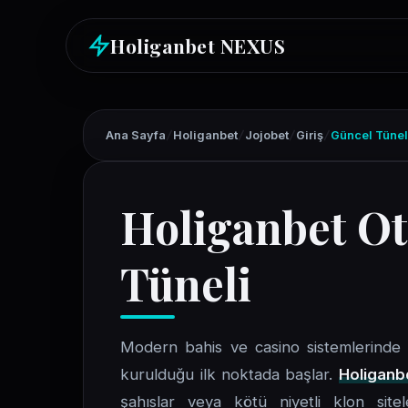
Holiganbet NEXUS
/
/
/
/
Ana Sayfa
Holiganbet
Jojobet
Giriş
Güncel Tüne
Holiganbet O
Tüneli
Modern bahis ve casino sistemlerinde g
kurulduğu ilk noktada başlar.
Holiganb
şahıslar veya kötü niyetli klon site