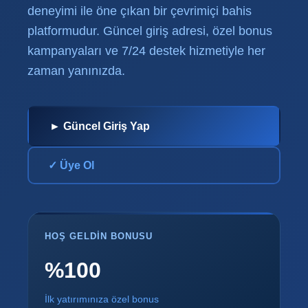
deneyimi ile öne çıkan bir çevrimiçi bahis
platformudur. Güncel giriş adresi, özel bonus
kampanyaları ve 7/24 destek hizmetiyle her
zaman yanınızda.
► Güncel Giriş Yap
✓ Üye Ol
HOŞ GELDIN BONUSU
%100
İlk yatırımınıza özel bonus