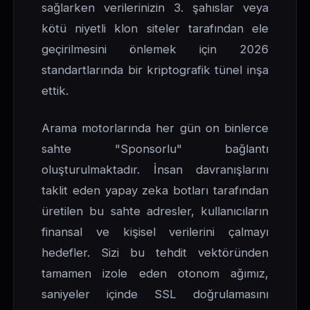
sağlarken verilerinizin 3. şahıslar veya
kötü niyetli klon siteler tarafından ele
geçirilmesini önlemek için 2026
standartlarında bir kriptografik tünel inşa
ettik.
Arama motorlarında her gün on binlerce
sahte "Sponsorlu" bağlantı
oluşturulmaktadır. İnsan davranışlarını
taklit eden yapay zeka botları tarafından
üretilen bu sahte adresler, kullanıcıların
finansal ve kişisel verilerini çalmayı
hedefler. Sizi bu tehdit vektöründen
tamamen izole eden otonom ağımız,
saniyeler içinde SSL doğrulamasını