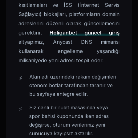
kısıtlamaları ve İSS (İnternet Servis
Sağlayıcı) blokajları, platformların domain
adreslerini düzenli olarak güncellemesini
gerektirir.
Holiganbet güncel giriş
altyapımız, Anycast DNS mimarisi
kullanarak engelleme yaşandığı
milisaniyede yeni adresi tespit eder.
Alan adı üzerindeki rakam değişimleri
otonom botlar tarafından taranır ve
bu sayfaya entegre edilir.
Siz canlı bir rulet masasında veya
spor bahisi kuponunda iken adres
değişirse, oturum verileriniz yeni
sunucuya kayıpsız aktarılır.