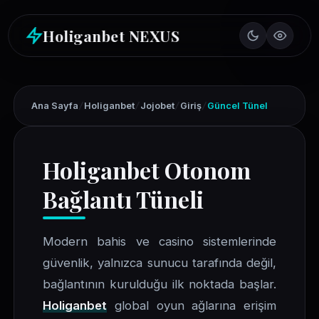
Holiganbet NEXUS
/
/
/
/
Ana Sayfa
Holiganbet
Jojobet
Giriş
Güncel Tünel
Holiganbet Otonom
Bağlantı Tüneli
Modern bahis ve casino sistemlerinde
güvenlik, yalnızca sunucu tarafında değil,
bağlantının kurulduğu ilk noktada başlar.
Holiganbet
global oyun ağlarına erişim