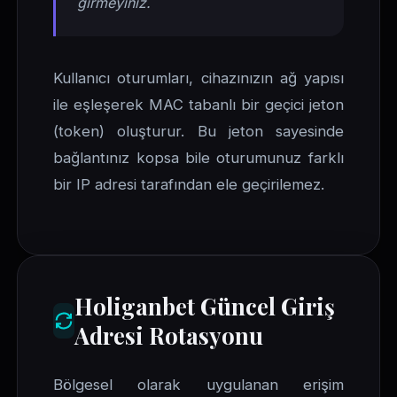
girmeyiniz.
Kullanıcı oturumları, cihazınızın ağ yapısı
ile eşleşerek MAC tabanlı bir geçici jeton
(token) oluşturur. Bu jeton sayesinde
bağlantınız kopsa bile oturumunuz farklı
bir IP adresi tarafından ele geçirilemez.
Holiganbet Güncel Giriş
Adresi Rotasyonu
Bölgesel olarak uygulanan erişim