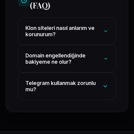
(FAQ)
Klon siteleri nasıl anlarım ve
korunurum?
Arama motorlarında "Sponsorlu"
Domain engellendiğinde
etiketiyle en üstte çıkan
bakiyeme ne olur?
bağlantıların büyük bir kısmı
kullanıcı verilerini çalmayı
Hiçbir şey olmaz. Holiganbet
hedefleyen oltalama (klon)
Telegram kullanmak zorunlu
sunucuları yurt dışında güvenli veri
mu?
sitelerdir. Orijinal altyapıda daima
merkezlerinde barındırılmaktadır.
%100 SSL sertifikası ve lisans
Engellenen sadece "alan adı"dır.
Teknik olarak bir zorunluluk
doğrulama linki bulunur. En kesin
Anycast rotasyonumuz sizi
olmamakla birlikte, dijital
koruma yöntemi, bu sayfa gibi
saniyeler içinde yeni adrese
güvenliğiniz ve avantajlı fırsatları
şifrelenmiş tüneller üzerinden
bağladığında, devam eden spor
kaçırmamanız adına VIP Telegram
erişim sağlamaktır.