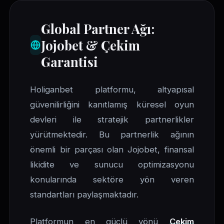
Global Partner Ağı:
Jojobet & Çekim
Garantisi
Holiganbet platformu, altyapısal
güvenilirliğini kanıtlamış küresel oyun
devleri ile stratejik partnerlikler
yürütmektedir. Bu partnerlik ağının
önemli bir parçası olan Jojobet, finansal
likidite ve sunucu optimizasyonu
konularında sektöre yön veren
standartları paylaşmaktadır.
Platformun en güçlü yönü
Çekim