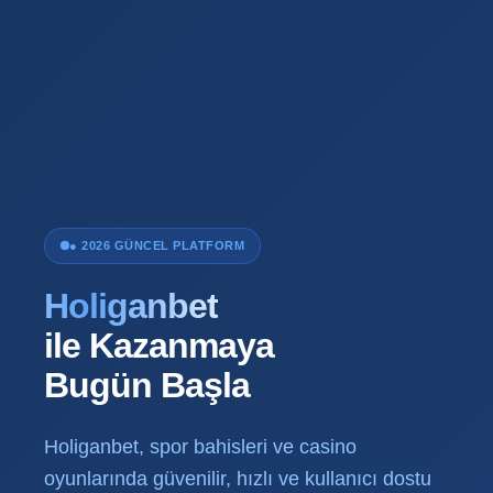
● 2026 GÜNCEL PLATFORM
Holiganbet
ile Kazanmaya
Bugün Başla
Holiganbet, spor bahisleri ve casino
oyunlarında güvenilir, hızlı ve kullanıcı dostu