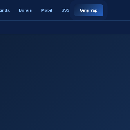
kında
Bonus
Mobil
SSS
Giriş Yap