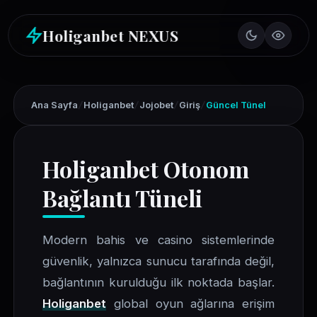
Holiganbet NEXUS
/
/
/
/
Ana Sayfa
Holiganbet
Jojobet
Giriş
Güncel Tünel
Holiganbet Otonom
Bağlantı Tüneli
Modern bahis ve casino sistemlerinde
güvenlik, yalnızca sunucu tarafında değil,
bağlantının kurulduğu ilk noktada başlar.
Holiganbet
global oyun ağlarına erişim