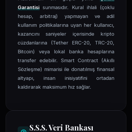
Garantisi
sunmasıdır. Kural ihlali (çoklu
hesap, arbitraj) yapmayan ve adil
kullanım politikalarına uyan her kullanıcı,
kazancını saniyeler içerisinde kripto
cüzdanlarına (Tether ERC-20, TRC-20,
Bitcoin) veya lokal banka hesaplarına
transfer edebilir. Smart Contract (Akıllı
Sözleşme) mimarisi ile donatılmış finansal
altyapı, insan inisiyatifini ortadan
kaldırarak maksimum hız sağlar.
S.S.S. Veri Bankası