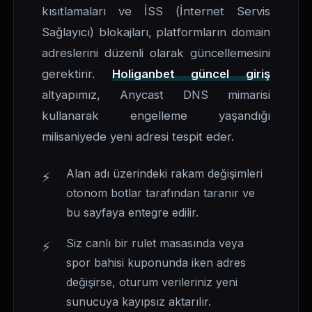
kısıtlamaları ve İSS (İnternet Servis
Sağlayıcı) blokajları, platformların domain
adreslerini düzenli olarak güncellemesini
gerektirir.
Holiganbet güncel giriş
altyapımız, Anycast DNS mimarisi
kullanarak engelleme yaşandığı
milisaniyede yeni adresi tespit eder.
Alan adı üzerindeki rakam değişimleri
otonom botlar tarafından taranır ve
bu sayfaya entegre edilir.
Siz canlı bir rulet masasında veya
spor bahisi kuponunda iken adres
değişirse, oturum verileriniz yeni
sunucuya kayıpsız aktarılır.