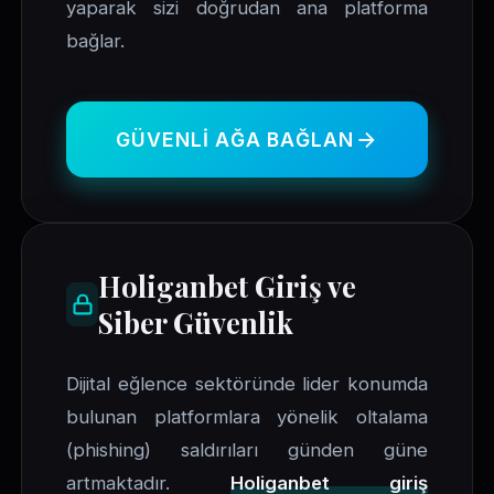
yaparak sizi doğrudan ana platforma
bağlar.
GÜVENLİ AĞA BAĞLAN
Holiganbet Giriş ve
Siber Güvenlik
Dijital eğlence sektöründe lider konumda
bulunan platformlara yönelik oltalama
(phishing) saldırıları günden güne
artmaktadır.
Holiganbet giriş