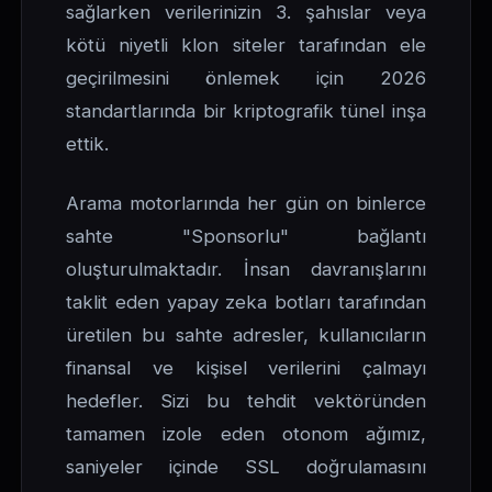
sağlarken verilerinizin 3. şahıslar veya
kötü niyetli klon siteler tarafından ele
geçirilmesini önlemek için 2026
standartlarında bir kriptografik tünel inşa
ettik.
Arama motorlarında her gün on binlerce
sahte "Sponsorlu" bağlantı
oluşturulmaktadır. İnsan davranışlarını
taklit eden yapay zeka botları tarafından
üretilen bu sahte adresler, kullanıcıların
finansal ve kişisel verilerini çalmayı
hedefler. Sizi bu tehdit vektöründen
tamamen izole eden otonom ağımız,
saniyeler içinde SSL doğrulamasını