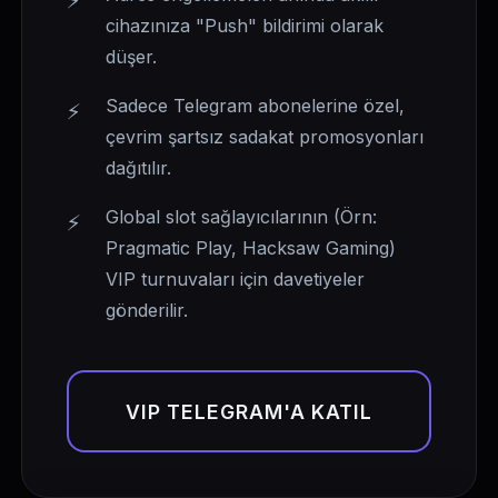
cihazınıza "Push" bildirimi olarak
düşer.
Sadece Telegram abonelerine özel,
çevrim şartsız sadakat promosyonları
dağıtılır.
Global slot sağlayıcılarının (Örn:
Pragmatic Play, Hacksaw Gaming)
VIP turnuvaları için davetiyeler
gönderilir.
VIP TELEGRAM'A KATIL