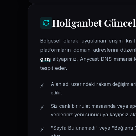
Holiganbet Güncel
Bölgesel olarak uygulanan erişim kısıtl
platformların domain adreslerini düzenl
giriş
altyapımız, Anycast DNS mimarisi k
tespit eder.
Alan adı üzerindeki rakam değişimler
edilir.
Siz canlı bir rulet masasında veya s
verileriniz yeni sunucuya kayıpsız akta
"Sayfa Bulunamadı" veya "Bağlantı Giz