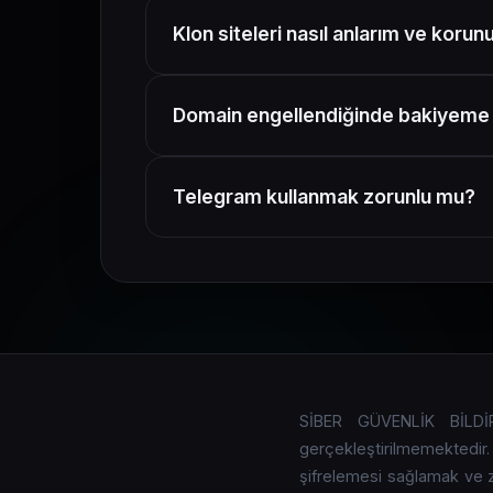
Klon siteleri nasıl anlarım ve koru
Arama motorlarında "Sponsorlu" etike
Domain engellendiğinde bakiyeme 
kullanıcı verilerini çalmayı hedefleyen
%100 SSL sertifikası ve lisans doğru
Hiçbir şey olmaz. Holiganbet sunucul
sayfa gibi şifrelenmiş tüneller üzerin
Telegram kullanmak zorunlu mu?
barındırılmaktadır. Engellenen sadece
içinde yeni adrese bağladığında, deva
Teknik olarak bir zorunluluk olmamakla b
cüzdan bakiyeniz eksiksiz olarak karş
kaçırmamanız adına VIP Telegram ağı
tavsiye edilir. Anlık adres bildirimler
iletilmektedir.
SİBER GÜVENLİK BİLDİR
gerçekleştirilmemektedir.
şifrelemesi sağlamak ve zi