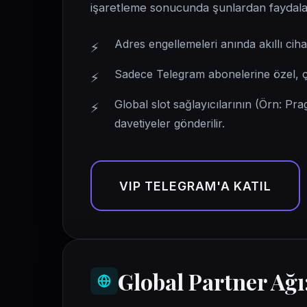
işaretleme sonucunda şunlardan faydalan
Adres engellemeleri anında akıllı ciha
Sadece Telegram abonelerine özel, çe
Global slot sağlayıcılarının (Örn: P
davetiyeler gönderilir.
VIP TELEGRAM'A KATIL
Global Partner Ağı