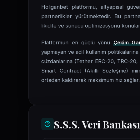
Holiganbet platformu, altyapısal güveni
partnerlikler yürütmektedir. Bu partne
likidite ve sunucu optimizasyonu konula
Platformun en güçlü yönü
Çekim Gar
yapmayan ve adil kullanım politikalarına 
cüzdanlarına (Tether ERC-20, TRC-20, Bi
Smart Contract (Akıllı Sözleşme) mimari
ortadan kaldırarak maksimum hız sağlar.
S.S.S. Veri Bankas