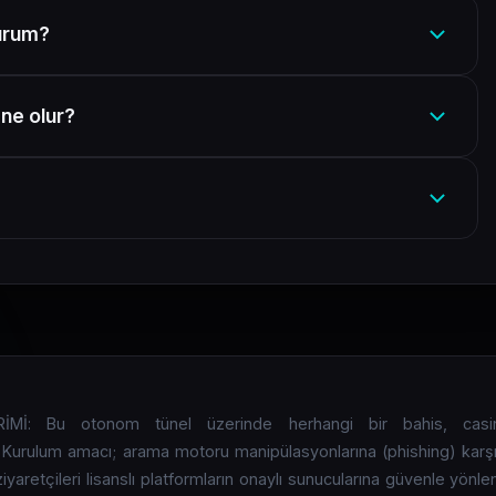
nurum?
tiyle en üstte çıkan bağlantıların büyük bir kısmı
ne olur?
 oltalama (klon) sitelerdir. Orijinal altyapıda daima
lama linki bulunur. En kesin koruma yöntemi, bu
arı yurt dışında güvenli veri merkezlerinde
den erişim sağlamaktır.
 "alan adı"dır. Anycast rotasyonumuz sizi saniyeler
m eden spor bahisleriniz, açık casino oyunlarınız ve
irlikte, dijital güvenliğiniz ve avantajlı fırsatları
ınızda olacaktır.
na katılmanız uzmanlarımız tarafından şiddetle
i en hızlı bu kanal üzerinden webhook apileri ile
İMİ: Bu otonom tünel üzerinde herhangi bir bahis, casi
 Kurulum amacı; arama motoru manipülasyonlarına (phishing) karşı k
yaretçileri lisanslı platformların onaylı sunucularına güvenle yönlen