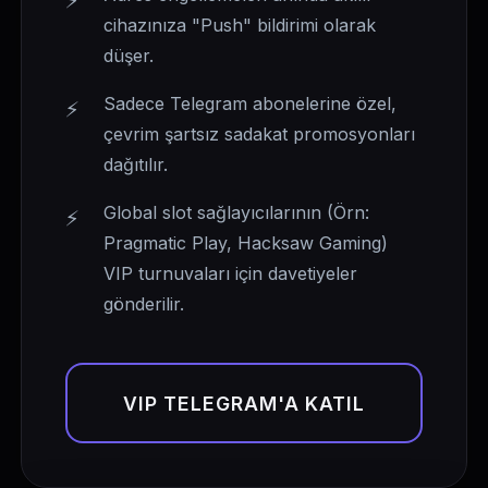
cihazınıza "Push" bildirimi olarak
düşer.
Sadece Telegram abonelerine özel,
çevrim şartsız sadakat promosyonları
dağıtılır.
Global slot sağlayıcılarının (Örn:
Pragmatic Play, Hacksaw Gaming)
VIP turnuvaları için davetiyeler
gönderilir.
VIP TELEGRAM'A KATIL