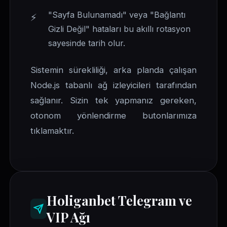
"Sayfa Bulunamadı" veya "Bağlantı
Gizli Değil" hataları bu akıllı rotasyon
sayesinde tarih olur.
Sistemin sürekliliği, arka planda çalışan
Node.js tabanlı ağ izleyicileri tarafından
sağlanır. Sizin tek yapmanız gereken,
otonom yönlendirme butonlarımıza
tıklamaktır.
Holiganbet Telegram ve
VIP Ağı