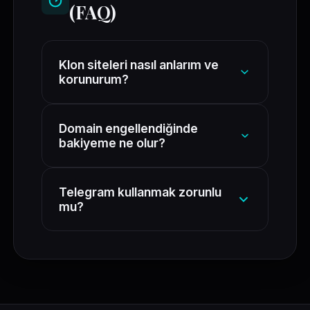
(FAQ)
Klon siteleri nasıl anlarım ve
korunurum?
Arama motorlarında "Sponsorlu"
Domain engellendiğinde
etiketiyle en üstte çıkan
bakiyeme ne olur?
bağlantıların büyük bir kısmı
kullanıcı verilerini çalmayı
Hiçbir şey olmaz. Holiganbet
hedefleyen oltalama (klon)
Telegram kullanmak zorunlu
sunucuları yurt dışında güvenli veri
mu?
sitelerdir. Orijinal altyapıda daima
merkezlerinde barındırılmaktadır.
%100 SSL sertifikası ve lisans
Engellenen sadece "alan adı"dır.
Teknik olarak bir zorunluluk
doğrulama linki bulunur. En kesin
Anycast rotasyonumuz sizi
olmamakla birlikte, dijital
koruma yöntemi, bu sayfa gibi
saniyeler içinde yeni adrese
güvenliğiniz ve avantajlı fırsatları
şifrelenmiş tüneller üzerinden
bağladığında, devam eden spor
kaçırmamanız adına VIP Telegram
erişim sağlamaktır.