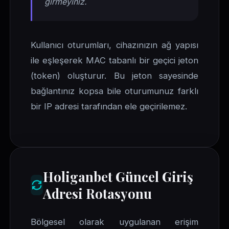
girmeyiniz.
Kullanıcı oturumları, cihazınızın ağ yapısı
ile eşleşerek MAC tabanlı bir geçici jeton
(token) oluşturur. Bu jeton sayesinde
bağlantınız kopsa bile oturumunuz farklı
bir IP adresi tarafından ele geçirilemez.
Holiganbet Güncel Giriş
Adresi Rotasyonu
Bölgesel olarak uygulanan erişim