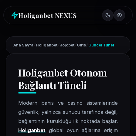
Holiganbet NEXUS
/
/
/
/
Ana Sayfa
Holiganbet
Jojobet
Giriş
Güncel Tünel
Holiganbet Otonom
Bağlantı Tüneli
Modern bahis ve casino sistemlerinde
güvenlik, yalnızca sunucu tarafında değil,
bağlantının kurulduğu ilk noktada başlar.
Holiganbet
global oyun ağlarına erişim