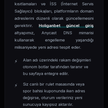
kısıtlamaları ve İSS (İnternet Servis
Sağlayıcı) blokajları, platformların domain
adreslerini düzenli olarak güncellemesini
gerektirir.
Holiganbet güncel giriş
altyapımız, Anycast DNS mimarisi
kullanarak engelleme yaşandığı
milisaniyede yeni adresi tespit eder.
Alan adı üzerindeki rakam değişimleri
otonom botlar tarafından taranır ve
bu sayfaya entegre edilir.
Siz canlı bir rulet masasında veya
spor bahisi kuponunda iken adres
değişirse, oturum verileriniz yeni
sunucuya kayıpsız aktarılır.