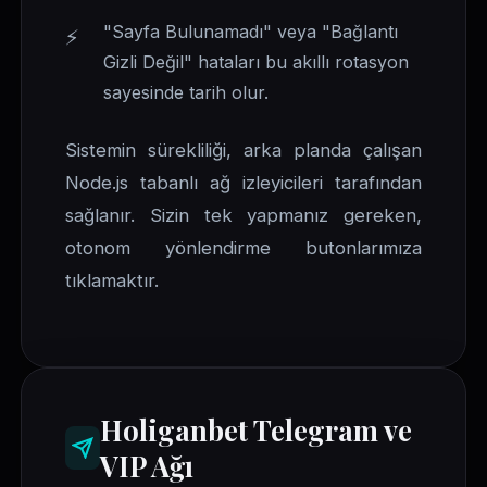
"Sayfa Bulunamadı" veya "Bağlantı
Gizli Değil" hataları bu akıllı rotasyon
sayesinde tarih olur.
Sistemin sürekliliği, arka planda çalışan
Node.js tabanlı ağ izleyicileri tarafından
sağlanır. Sizin tek yapmanız gereken,
otonom yönlendirme butonlarımıza
tıklamaktır.
Holiganbet Telegram ve
VIP Ağı