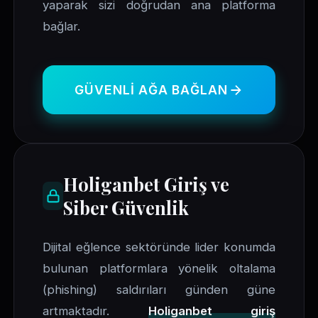
yaparak sizi doğrudan ana platforma
bağlar.
GÜVENLİ AĞA BAĞLAN
Holiganbet Giriş ve
Siber Güvenlik
Dijital eğlence sektöründe lider konumda
bulunan platformlara yönelik oltalama
(phishing) saldırıları günden güne
artmaktadır.
Holiganbet giriş