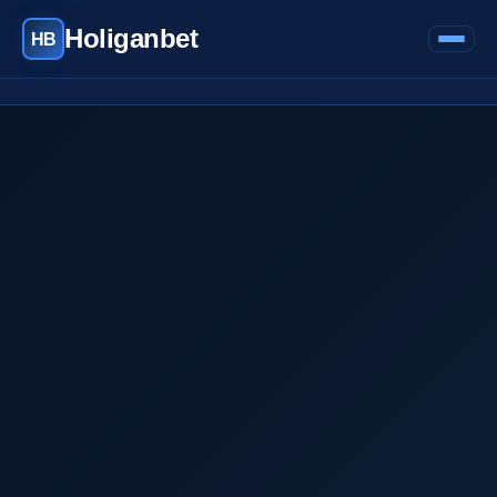
Holiganbet
HB