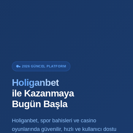
● 2026 GÜNCEL PLATFORM
Holiganbet
ile Kazanmaya
Bugün Başla
Holiganbet, spor bahisleri ve casino
oyunlarında güvenilir, hızlı ve kullanıcı dostu