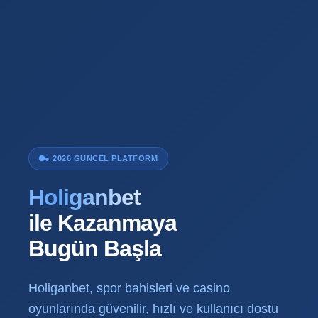
● 2026 GÜNCEL PLATFORM
Holiganbet
ile Kazanmaya
Bugün Başla
Holiganbet, spor bahisleri ve casino
oyunlarında güvenilir, hızlı ve kullanıcı dostu