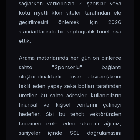
sağlarken verilerinizin 3. şahıslar veya
kötü niyetli klon siteler tarafından ele
geçirilmesini önlemek için 2026
standartlarında bir kriptografik tünel inşa
ettik.
Arama motorlarında her gün on binlerce
sahte "Sponsorlu" bağlantı
oluşturulmaktadır. İnsan davranışlarını
taklit eden yapay zeka botları tarafından
üretilen bu sahte adresler, kullanıcıların
finansal ve kişisel verilerini çalmayı
hedefler. Sizi bu tehdit vektöründen
tamamen izole eden otonom ağımız,
saniyeler içinde SSL doğrulamasını