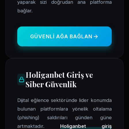
yaparak sizi doğrudan ana platforma
bağlar.
GÜVENLİ AĞA BAĞLAN
Holiganbet Giriş ve
Siber Güvenlik
Dijital eğlence sektöründe lider konumda
bulunan platformlara yönelik oltalama
(phishing) saldırıları günden güne
artmaktadır.
Holiganbet giriş