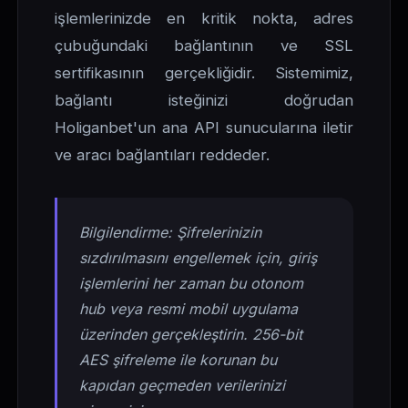
işlemlerinizde en kritik nokta, adres
çubuğundaki bağlantının ve SSL
sertifikasının gerçekliğidir. Sistemimiz,
bağlantı isteğinizi doğrudan
Holiganbet'un ana API sunucularına iletir
ve aracı bağlantıları reddeder.
Bilgilendirme: Şifrelerinizin
sızdırılmasını engellemek için, giriş
işlemlerini her zaman bu otonom
hub veya resmi mobil uygulama
üzerinden gerçekleştirin. 256-bit
AES şifreleme ile korunan bu
kapıdan geçmeden verilerinizi