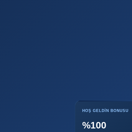
HOŞ GELDIN BONUSU
%100