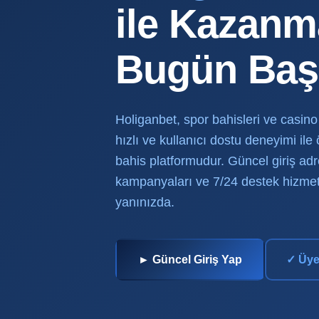
ile Kazan
Bugün Baş
Holiganbet, spor bahisleri ve casino
hızlı ve kullanıcı dostu deneyimi ile
bahis platformudur. Güncel giriş adr
kampanyaları ve 7/24 destek hizme
yanınızda.
► Güncel Giriş Yap
✓ Üye