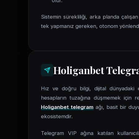
olur.
Sistemin sürekliliği, arka planda çalışan 
tek yapmanız gereken, otonom yönlendir
Holiganbet Telegr
Hız ve doğru bilgi, dijital dünyadaki 
hesapların tuzağına düşmemek için re
Holiganbet telegram
ağı, basit bir duy
ekosistemdir.
Telegram VIP ağına katılan kullanıcıla