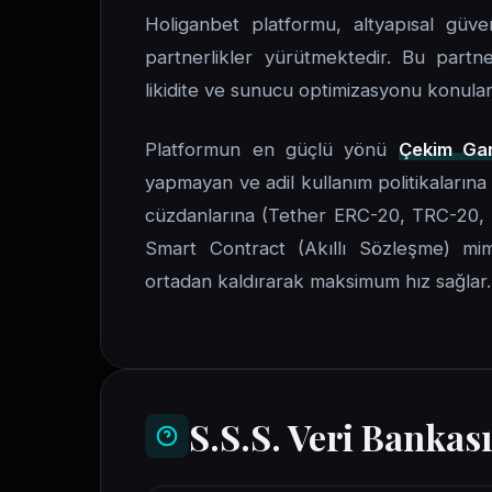
Holiganbet platformu, altyapısal güveni
partnerlikler yürütmektedir. Bu partne
likidite ve sunucu optimizasyonu konula
Platformun en güçlü yönü
Çekim Gar
yapmayan ve adil kullanım politikalarına 
cüzdanlarına (Tether ERC-20, TRC-20, Bi
Smart Contract (Akıllı Sözleşme) mimari
ortadan kaldırarak maksimum hız sağlar.
S.S.S. Veri Bankas