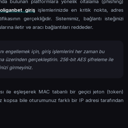
mda bulunan platformlara yönelik oltalama (phishing)
oliganbet giriş
işlemlerinizde en kritik nokta, adres
kasının gerçekliğidir. Sistemimiz, bağlantı isteğinizi
ına iletir ve aracı bağlantıları reddeder.
sını engellemek için, giriş işlemlerini her zaman bu
üzerinden gerçekleştirin. 256-bit AES şifreleme ile
izi girmeyiniz.
pısı ile eşleşerek MAC tabanlı bir geçici jeton (token)
z kopsa bile oturumunuz farklı bir IP adresi tarafından