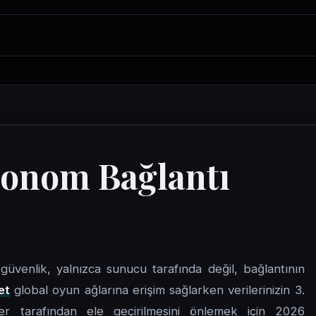
l
tonom Bağlantı
üvenlik, yalnızca sunucu tarafında değil, bağlantının
et
global oyun ağlarına erişim sağlarken verilerinizin 3.
ler tarafından ele geçirilmesini önlemek için 2026