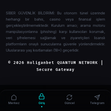
bahisleriniz, açık casino oyunlarınız
ağına katılmanız uzmanlarımız
ve cüzdan bakiyeniz eksiksiz
tarafından şiddetle tavsiye edilir.
SİBER GÜVENLİK BİLDİRİMİ: Bu otonom tünel üzerinde
olarak karşınızda olacaktır.
Anlık adres bildirimleri en hızlı bu
herhangi bir bahis, casino veya finansal işlem
kanal üzerinden webhook apileri
gerçekleştirilmemektedir. Kurulum amacı; arama motoru
ile iletilmektedir.
manipülasyonlarına (phishing) karşı kullanıcıları korumak,
veri şifrelemesi sağlamak ve ziyaretçileri lisanslı
platformların onaylı sunucularına güvenle yönlendirmektir.
Uluslararası yaş kısıtlamaları (18+) geçerlidir.
© 2026 Holiganbet QUANTUM NETWORK |
Secure Gateway
Merkez
Giriş
Güncel
Telegram