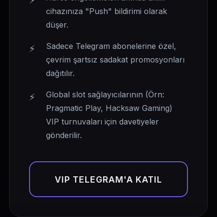
cihazınıza "Push" bildirimi olarak
düşer.
Sadece Telegram abonelerine özel,
çevrim şartsız sadakat promosyonları
dağıtılır.
Global slot sağlayıcılarının (Örn:
Pragmatic Play, Hacksaw Gaming)
VIP turnuvaları için davetiyeler
gönderilir.
VIP TELEGRAM'A KATIL