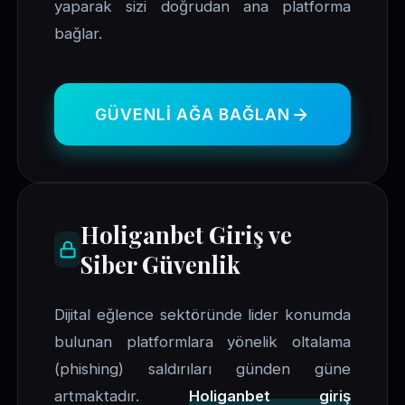
yaparak sizi doğrudan ana platforma
bağlar.
GÜVENLİ AĞA BAĞLAN
Holiganbet Giriş ve
Siber Güvenlik
Dijital eğlence sektöründe lider konumda
bulunan platformlara yönelik oltalama
(phishing) saldırıları günden güne
artmaktadır.
Holiganbet giriş