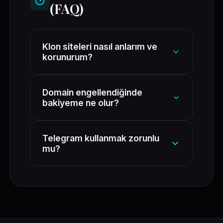
(FAQ)
Klon siteleri nasıl anlarım ve
korunurum?
Arama motorlarında "Sponsorlu"
Domain engellendiğinde
etiketiyle en üstte çıkan
bakiyeme ne olur?
bağlantıların büyük bir kısmı
kullanıcı verilerini çalmayı
Hiçbir şey olmaz. Holiganbet
hedefleyen oltalama (klon)
Telegram kullanmak zorunlu
sunucuları yurt dışında güvenli veri
mu?
sitelerdir. Orijinal altyapıda daima
merkezlerinde barındırılmaktadır.
%100 SSL sertifikası ve lisans
Engellenen sadece "alan adı"dır.
Teknik olarak bir zorunluluk
doğrulama linki bulunur. En kesin
Anycast rotasyonumuz sizi
olmamakla birlikte, dijital
koruma yöntemi, bu sayfa gibi
saniyeler içinde yeni adrese
güvenliğiniz ve avantajlı fırsatları
şifrelenmiş tüneller üzerinden
bağladığında, devam eden spor
kaçırmamanız adına VIP Telegram
erişim sağlamaktır.