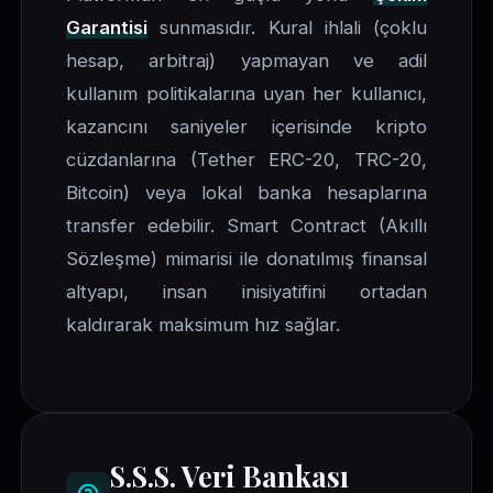
Garantisi
sunmasıdır. Kural ihlali (çoklu
hesap, arbitraj) yapmayan ve adil
kullanım politikalarına uyan her kullanıcı,
kazancını saniyeler içerisinde kripto
cüzdanlarına (Tether ERC-20, TRC-20,
Bitcoin) veya lokal banka hesaplarına
transfer edebilir. Smart Contract (Akıllı
Sözleşme) mimarisi ile donatılmış finansal
altyapı, insan inisiyatifini ortadan
kaldırarak maksimum hız sağlar.
S.S.S. Veri Bankası