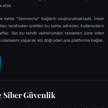
 ettik.
 sahte "Sponsorlu" bağlantı oluşturulmaktadır. İnsan
ları tarafından üretilen bu sahte adresler, kullanıcıların
hedefler. Sizi bu tehdit vektöründen tamamen izole eden
rulamasını yaparak sizi doğrudan ana platforma bağlar.
e Siber Güvenlik