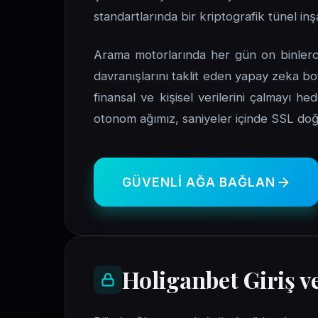
standartlarında bir kriptografik tünel inşa
Arama motorlarında her gün on binlerce
davranışlarını taklit eden yapay zeka bot
finansal ve kişisel verilerini çalmayı 
otonom ağımız, saniyeler içinde SSL doğ
GÜVENLİ AĞA BAĞLAN
Holiganbet Giriş v