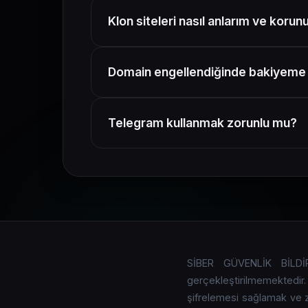
Klon siteleri nasıl anlarım ve koru
Arama motorlarında "Sponsorlu" etike
Domain engellendiğinde bakiyeme 
kullanıcı verilerini çalmayı hedefleyen
%100 SSL sertifikası ve lisans doğru
Hiçbir şey olmaz. Holiganbet sunucul
sayfa gibi şifrelenmiş tüneller üzerin
Telegram kullanmak zorunlu mu?
barındırılmaktadır. Engellenen sadece
içinde yeni adrese bağladığında, deva
Teknik olarak bir zorunluluk olmamakla b
cüzdan bakiyeniz eksiksiz olarak karş
kaçırmamanız adına VIP Telegram ağı
tavsiye edilir. Anlık adres bildirimler
iletilmektedir.
SİBER GÜVENLİK BİLDİR
gerçekleştirilmemektedir.
şifrelemesi sağlamak ve zi