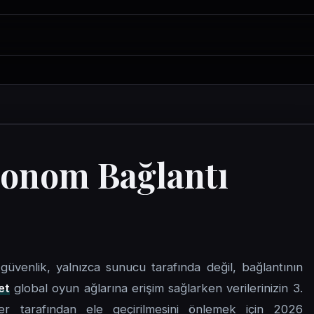
l
tonom Bağlantı
üvenlik, yalnızca sunucu tarafında değil, bağlantının
et
global oyun ağlarına erişim sağlarken verilerinizin 3.
ler tarafından ele geçirilmesini önlemek için 2026