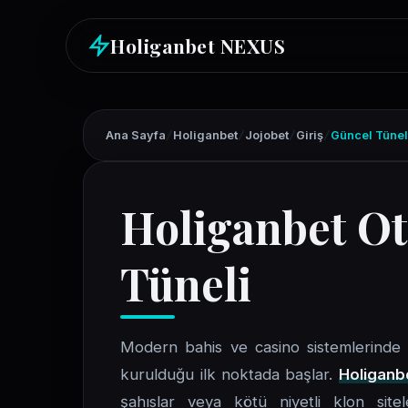
Holiganbet NEXUS
/
/
/
/
Ana Sayfa
Holiganbet
Jojobet
Giriş
Güncel Tüne
Holiganbet O
Tüneli
Modern bahis ve casino sistemlerinde g
kurulduğu ilk noktada başlar.
Holiganb
şahıslar veya kötü niyetli klon site