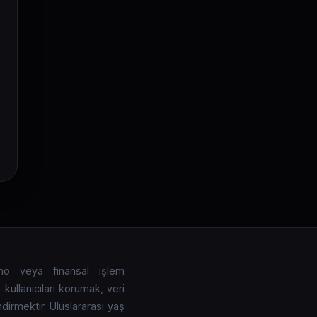
no veya finansal işlem
ullanıcıları korumak, veri
dirmektir. Uluslararası yaş