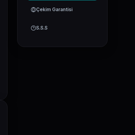
Çekim Garantisi
S.S.S