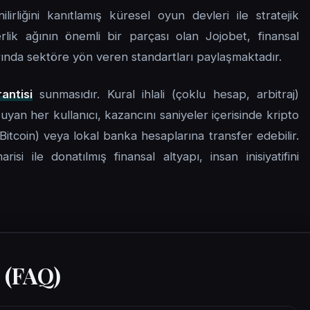
lirliğini kanıtlamış küresel oyun devleri ile stratejik
rlik ağının önemli bir parçası olan Jojobet, finansal
rında sektöre yön veren standartları paylaşmaktadır.
antisi
sunmasıdır. Kural ihlali (çoklu hesap, arbitraj)
uyan her kullanıcı, kazancını saniyeler içerisinde kripto
tcoin) veya lokal banka hesaplarına transfer edebilir.
si ile donatılmış finansal altyapı, insan inisiyatifini
ı (FAQ)