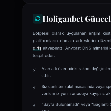
Holiganbet Güncel
Bölgesel olarak uygulanan erişim kısıtl
platformların domain adreslerini düzenl
giriş
altyapımız, Anycast DNS mimarisi k
tespit eder.
Alan adı üzerindeki rakam değişimler
edilir.
Siz canlı bir rulet masasında veya s
verileriniz yeni sunucuya kayıpsız akta
"Sayfa Bulunamadı" veya "Bağlantı Giz