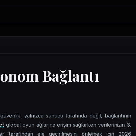
l
tonom Bağlantı
üvenlik, yalnızca sunucu tarafında değil, bağlantının
et
global oyun ağlarına erişim sağlarken verilerinizin 3.
ler tarafından ele geçirilmesini önlemek için 2026