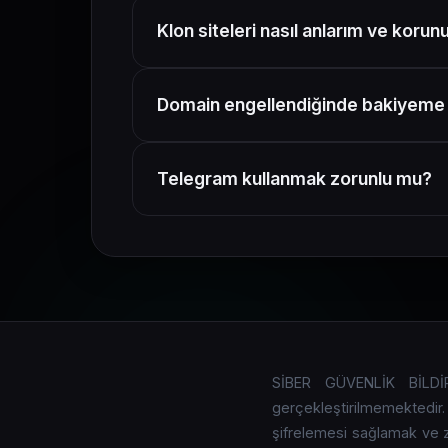
Klon siteleri nasıl anlarım ve koru
Arama motorlarında "Sponsorlu" etike
Domain engellendiğinde bakiyeme 
kullanıcı verilerini çalmayı hedefleyen
%100 SSL sertifikası ve lisans doğru
Hiçbir şey olmaz. Holiganbet sunucul
sayfa gibi şifrelenmiş tüneller üzerin
Telegram kullanmak zorunlu mu?
barındırılmaktadır. Engellenen sadece
içinde yeni adrese bağladığında, deva
Teknik olarak bir zorunluluk olmamakla b
cüzdan bakiyeniz eksiksiz olarak karş
kaçırmamanız adına VIP Telegram ağı
tavsiye edilir. Anlık adres bildirimler
iletilmektedir.
SİBER GÜVENLİK BİLDİR
gerçekleştirilmemektedir.
şifrelemesi sağlamak ve zi