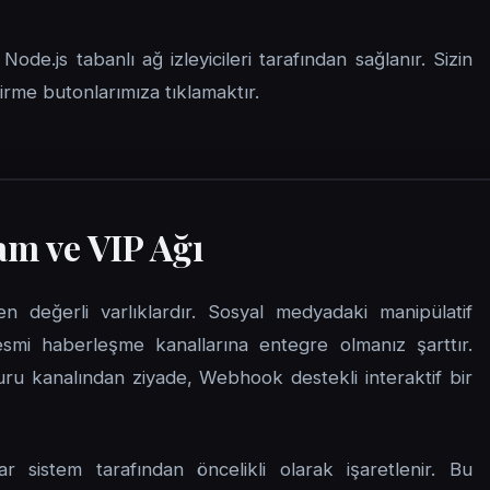
Node.js tabanlı ağ izleyicileri tarafından sağlanır. Sizin
me butonlarımıza tıklamaktır.
am ve VIP Ağı
en değerli varlıklardır. Sosyal medyadaki manipülatif
smi haberleşme kanallarına entegre olmanız şarttır.
uru kanalından ziyade, Webhook destekli interaktif bir
r sistem tarafından öncelikli olarak işaretlenir. Bu