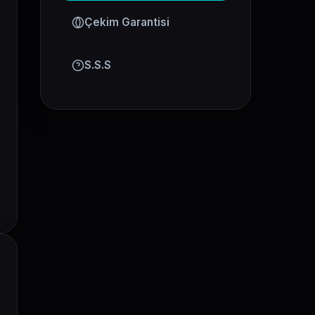
Çekim Garantisi
S.S.S