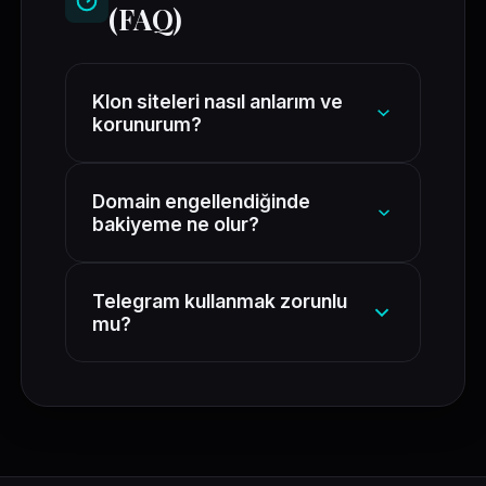
(FAQ)
Klon siteleri nasıl anlarım ve
korunurum?
Arama motorlarında "Sponsorlu"
Domain engellendiğinde
etiketiyle en üstte çıkan
bakiyeme ne olur?
bağlantıların büyük bir kısmı
kullanıcı verilerini çalmayı
Hiçbir şey olmaz. Holiganbet
hedefleyen oltalama (klon)
Telegram kullanmak zorunlu
sunucuları yurt dışında güvenli veri
mu?
sitelerdir. Orijinal altyapıda daima
merkezlerinde barındırılmaktadır.
%100 SSL sertifikası ve lisans
Engellenen sadece "alan adı"dır.
Teknik olarak bir zorunluluk
doğrulama linki bulunur. En kesin
Anycast rotasyonumuz sizi
olmamakla birlikte, dijital
koruma yöntemi, bu sayfa gibi
saniyeler içinde yeni adrese
güvenliğiniz ve avantajlı fırsatları
şifrelenmiş tüneller üzerinden
bağladığında, devam eden spor
kaçırmamanız adına VIP Telegram
erişim sağlamaktır.