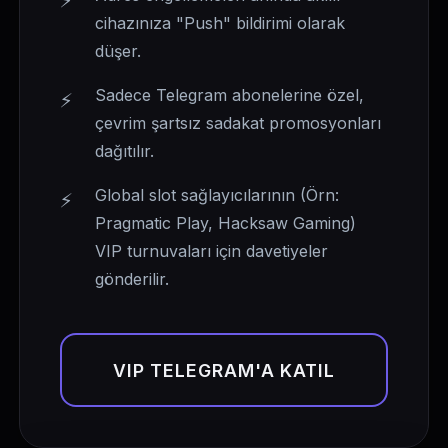
cihazınıza "Push" bildirimi olarak
düşer.
Sadece Telegram abonelerine özel,
çevrim şartsız sadakat promosyonları
dağıtılır.
Global slot sağlayıcılarının (Örn:
Pragmatic Play, Hacksaw Gaming)
VIP turnuvaları için davetiyeler
gönderilir.
VIP TELEGRAM'A KATIL