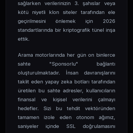
sağlarken verilerinizin 3. şahıslar veya
kötü niyetli klon siteler tarafından ele
geçirilmesini önlemek için 2026
standartlarında bir kriptografik tünel inşa
ettik.
Arama motorlarında her gün on binlerce
sahte "Sponsorlu" bağlantı
oluşturulmaktadır. İnsan davranışlarını
taklit eden yapay zeka botları tarafından
üretilen bu sahte adresler, kullanıcıların
finansal ve kişisel verilerini çalmayı
hedefler. Sizi bu tehdit vektöründen
tamamen izole eden otonom ağımız,
saniyeler içinde SSL doğrulamasını