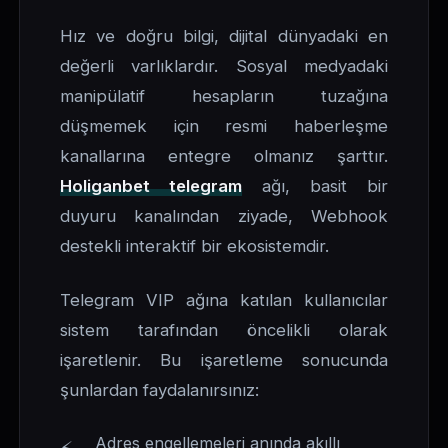
Hız ve doğru bilgi, dijital dünyadaki en
değerli varlıklardır. Sosyal medyadaki
manipülatif hesapların tuzağına
düşmemek için resmi haberleşme
kanallarına entegre olmanız şarttır.
Holiganbet telegram
ağı, basit bir
duyuru kanalından ziyade, Webhook
destekli interaktif bir ekosistemdir.
Telegram VIP ağına katılan kullanıcılar
sistem tarafından öncelikli olarak
işaretlenir. Bu işaretleme sonucunda
şunlardan faydalanırsınız:
Adres engellemeleri anında akıllı