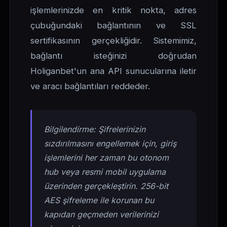
işlemlerinizde en kritik nokta, adres
çubuğundaki bağlantının ve SSL
sertifikasının gerçekliğidir. Sistemimiz,
bağlantı isteğinizi doğrudan
Holiganbet'un ana API sunucularına iletir
ve aracı bağlantıları reddeder.
Bilgilendirme: Şifrelerinizin
sızdırılmasını engellemek için, giriş
işlemlerini her zaman bu otonom
hub veya resmi mobil uygulama
üzerinden gerçekleştirin. 256-bit
AES şifreleme ile korunan bu
kapıdan geçmeden verilerinizi