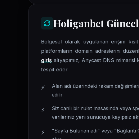
Holiganbet Güncel
Bölgesel olarak uygulanan erişim kısıtl
platformların domain adreslerini düzenl
giriş
altyapımız, Anycast DNS mimarisi k
tespit eder.
Alan adı üzerindeki rakam değişimler
edilir.
Siz canlı bir rulet masasında veya s
verileriniz yeni sunucuya kayıpsız akta
"Sayfa Bulunamadı" veya "Bağlantı Giz