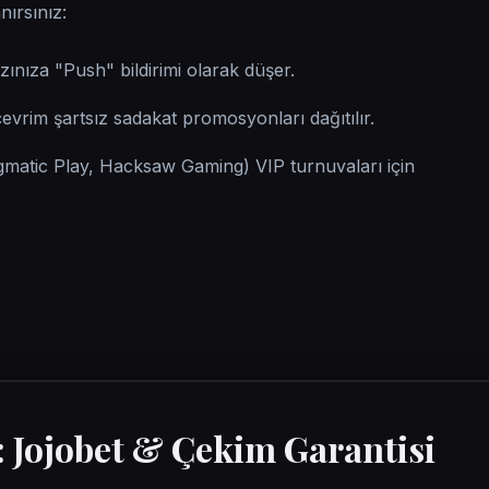
ırsınız:
zınıza "Push" bildirimi olarak düşer.
vrim şartsız sadakat promosyonları dağıtılır.
ragmatic Play, Hacksaw Gaming) VIP turnuvaları için
: Jojobet & Çekim Garantisi