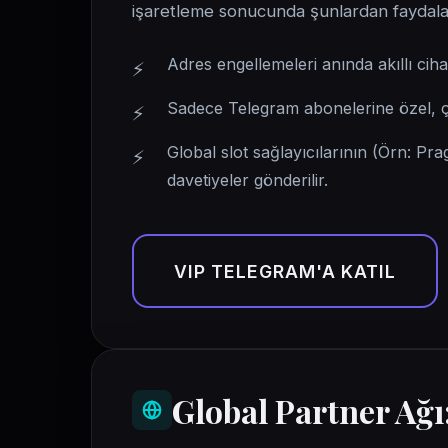
işaretleme sonucunda şunlardan faydalan
Adres engellemeleri anında akıllı ciha
Sadece Telegram abonelerine özel, çe
Global slot sağlayıcılarının (Örn: P
davetiyeler gönderilir.
VIP TELEGRAM'A KATIL
Global Partner Ağı