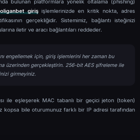
mda bulunan platformlara yönelik oltalama (phishing)
oliganbet giriş
işlemlerinizde en kritik nokta, adres
kasının gerçekliğidir. Sistemimiz, bağlantı isteğinizi
ına iletir ve aracı bağlantıları reddeder.
sını engellemek için, giriş işlemlerini her zaman bu
üzerinden gerçekleştirin. 256-bit AES şifreleme ile
izi girmeyiniz.
pısı ile eşleşerek MAC tabanlı bir geçici jeton (token)
z kopsa bile oturumunuz farklı bir IP adresi tarafından