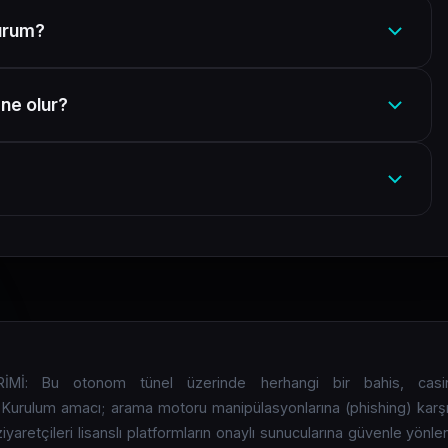
nurum?
tiyle en üstte çıkan bağlantıların büyük bir kısmı
ne olur?
 oltalama (klon) sitelerdir. Orijinal altyapıda daima
lama linki bulunur. En kesin koruma yöntemi, bu
arı yurt dışında güvenli veri merkezlerinde
den erişim sağlamaktır.
 "alan adı"dır. Anycast rotasyonumuz sizi saniyeler
m eden spor bahisleriniz, açık casino oyunlarınız ve
irlikte, dijital güvenliğiniz ve avantajlı fırsatları
ınızda olacaktır.
na katılmanız uzmanlarımız tarafından şiddetle
i en hızlı bu kanal üzerinden webhook apileri ile
İMİ: Bu otonom tünel üzerinde herhangi bir bahis, casi
 Kurulum amacı; arama motoru manipülasyonlarına (phishing) karşı k
yaretçileri lisanslı platformların onaylı sunucularına güvenle yönlen