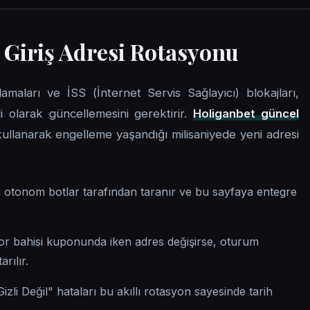
 Giriş Adresi Rotasyonu
amaları ve İSS (İnternet Servis Sağlayıcı) blokajları,
i olarak güncellemesini gerektirir.
Holiganbet güncel
ullanarak engelleme yaşandığı milisaniyede yeni adresi
i otonom botlar tarafından taranır ve bu sayfaya entegre
por bahisi kuponunda iken adres değişirse, oturum
rılır.
li Değil" hataları bu akıllı rotasyon sayesinde tarih