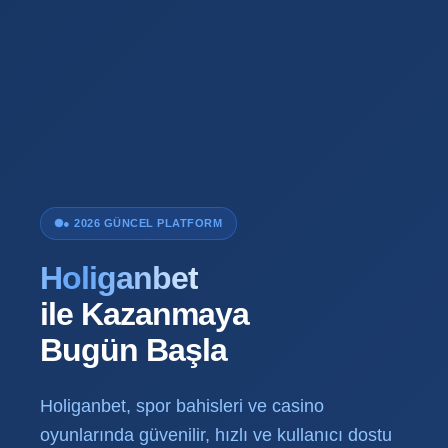
● 2026 GÜNCEL PLATFORM
Holiganbet
ile Kazanmaya
Bugün Başla
Holiganbet, spor bahisleri ve casino
oyunlarında güvenilir, hızlı ve kullanıcı dostu