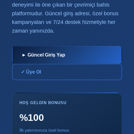
deneyimi ile öne çıkan bir çevrimiçi bahis
platformudur. Güncel giriş adresi, özel bonus
kampanyaları ve 7/24 destek hizmetiyle her
zaman yanınızda.
► Güncel Giriş Yap
✓ Üye Ol
HOŞ GELDIN BONUSU
%100
İlk yatırımınıza özel bonus