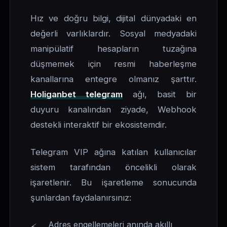
Hız ve doğru bilgi, dijital dünyadaki en
değerli varlıklardır. Sosyal medyadaki
manipülatif hesapların tuzağına
düşmemek için resmi haberleşme
kanallarına entegre olmanız şarttır.
Holiganbet telegram
ağı, basit bir
duyuru kanalından ziyade, Webhook
destekli interaktif bir ekosistemdir.
Telegram VIP ağına katılan kullanıcılar
sistem tarafından öncelikli olarak
işaretlenir. Bu işaretleme sonucunda
şunlardan faydalanırsınız:
Adres engellemeleri anında akıllı