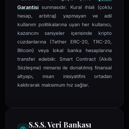
Garantisi
sunmasıdır. Kural ihlali (çoklu
hesap, arbitraj) yapmayan ve adil
kullanım politikalarına uyan her kullanıcı,
kazancını saniyeler içerisinde kripto
cüzdanlarına (Tether ERC-20, TRC-20,
Bitcoin) veya lokal banka hesaplarına
transfer edebilir. Smart Contract (Akıllı
Sözleşme) mimarisi ile donatılmış finansal
altyapı, insan inisiyatifini ortadan
kaldırarak maksimum hız sağlar.
S.S.S. Veri Bankası