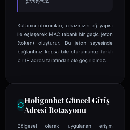
girmeyiniz.
Kullanıcı oturumları, cihazınızın ağ yapısı
ile eşleşerek MAC tabanlı bir geçici jeton
(token) oluşturur. Bu jeton sayesinde
bağlantınız kopsa bile oturumunuz farklı
bir IP adresi tarafından ele geçirilemez.
Holiganbet Güncel Giriş
Adresi Rotasyonu
Bölgesel olarak uygulanan erişim