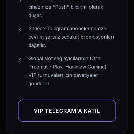
cihazınıza "Push" bildirimi olarak
düşer.
Sadece Telegram abonelerine özel,
çevrim şartsız sadakat promosyonları
dağıtılır.
Global slot sağlayıcılarının (Örn:
Pragmatic Play, Hacksaw Gaming)
VIP turnuvaları için davetiyeler
gönderilir.
VIP TELEGRAM'A KATIL