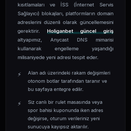
kısıtlamaları ve İSS (İnternet Servis
Sağlayıcı) blokajları, platformların domain
adreslerini düzenli olarak güncellemesini
gerektirir.
Holiganbet güncel giriş
altyapımız, Anycast DNS mimarisi
kullanarak engelleme yaşandığı
milisaniyede yeni adresi tespit eder.
Alan adı üzerindeki rakam değişimleri
otonom botlar tarafından taranır ve
bu sayfaya entegre edilir.
Siz canlı bir rulet masasında veya
spor bahisi kuponunda iken adres
değişirse, oturum verileriniz yeni
sunucuya kayıpsız aktarılır.