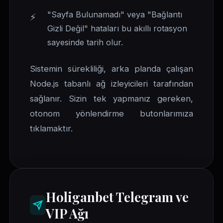
"Sayfa Bulunamadı" veya "Bağlantı
Gizli Değil" hataları bu akıllı rotasyon
sayesinde tarih olur.
Sistemin sürekliliği, arka planda çalışan
Node.js tabanlı ağ izleyicileri tarafından
sağlanır. Sizin tek yapmanız gereken,
otonom yönlendirme butonlarımıza
tıklamaktır.
Holiganbet Telegram ve
VIP Ağı